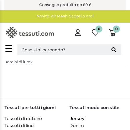
Consegna gratuita da 80 €
Novità: Air Mesh! Scoprilo ora!
0
0
☰
Bordini di lurex
Tessuti per tutti i giorni
Tessuti moda con stile
Tessuti di cotone
Jersey
Tessuti di lino
Denim