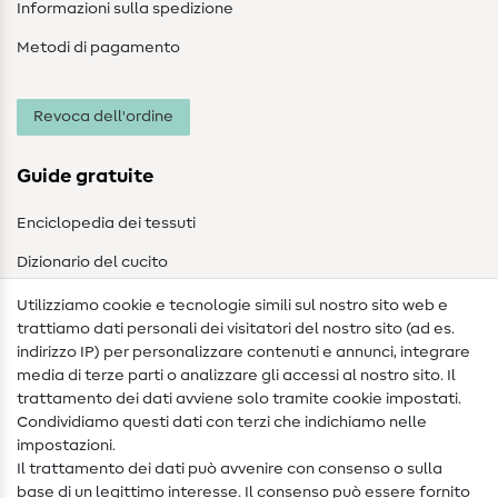
Informazioni sulla spedizione
Metodi di pagamento
Revoca dell'ordine
Guide gratuite
Enciclopedia dei tessuti
Dizionario del cucito
Nähanleitungen
Utilizziamo cookie e tecnologie simili sul nostro sito web e
trattiamo dati personali dei visitatori del nostro sito (ad es.
Assistenza e contatto
indirizzo IP) per personalizzare contenuti e annunci, integrare
media di terze parti o analizzare gli accessi al nostro sito. Il
Contatto
trattamento dei dati avviene solo tramite cookie impostati.
Condividiamo questi dati con terzi che indichiamo nelle
Informazioni sul nuovo proprietario
impostazioni.
Il trattamento dei dati può avvenire con consenso o sulla
FAQ
base di un legittimo interesse. Il consenso può essere fornito