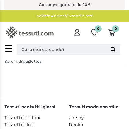
Consegna gratuita da 80 €
Novità: Air Mesh! Scoprilo ora!
0
0
☰
Bordini di paillettes
Tessuti per tutti i giorni
Tessuti moda con stile
Tessuti di cotone
Jersey
Tessuti di lino
Denim