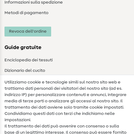
Informazioni sulla spedizione
Metodi di pagamento
Revoca dell'ordine
Guide gratuite
Enciclopedia dei tessuti
Dizionario del cucito
Nähanleitungen
Utilizziamo cookie e tecnologie simili sul nostro sito web e
trattiamo dati personali dei visitatori del nostro sito (ad es.
Assistenza e contatto
indirizzo IP) per personalizzare contenuti e annunci, integrare
media di terze parti o analizzare gli accessi al nostro sito. Il
Contatto
trattamento dei dati avviene solo tramite cookie impostati.
Condividiamo questi dati con terzi che indichiamo nelle
Informazioni sul nuovo proprietario
impostazioni.
Il trattamento dei dati può avvenire con consenso o sulla
FAQ
base di un legittimo interesse. Il consenso può essere fornito