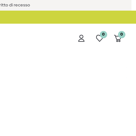
iritto di recesso
0
0