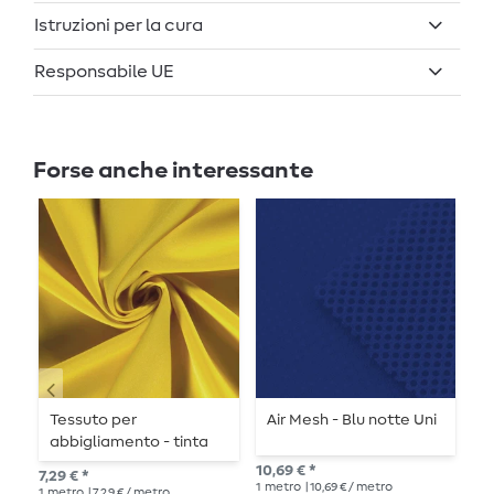
Istruzioni per la cura
Responsabile UE
Forse anche interessante
Tessuto per
Air Mesh - Blu notte Uni
M
abbigliamento - tinta
S
unita giallo
R
10,69 € *
7,29 € *
13,
1
metro
| 10,69 € / metro
1
metro
| 7,29 € / metro
1
me