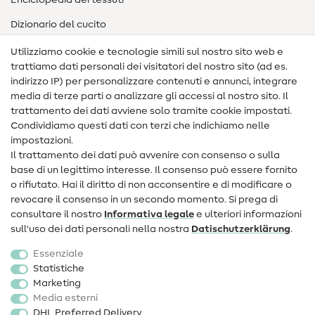
Enciclopedia dei tessuti
Dizionario del cucito
Nähanleitungen
Utilizziamo cookie e tecnologie simili sul nostro sito web e
trattiamo dati personali dei visitatori del nostro sito (ad es.
Assistenza e contatto
indirizzo IP) per personalizzare contenuti e annunci, integrare
media di terze parti o analizzare gli accessi al nostro sito. Il
Contatto
trattamento dei dati avviene solo tramite cookie impostati.
Condividiamo questi dati con terzi che indichiamo nelle
Informazioni sul nuovo proprietario
impostazioni.
Il trattamento dei dati può avvenire con consenso o sulla
FAQ
base di un legittimo interesse. Il consenso può essere fornito
Diritto di recesso
o rifiutato. Hai il diritto di non acconsentire e di modificare o
revocare il consenso in un secondo momento. Si prega di
Popolare
consultare il nostro
Informativa legale
e ulteriori informazioni
sull'uso dei dati personali nella nostra
Dati­schutz­erklärung
.
Tessuti
Essenziale
Accessori cucito
Statistiche
Marketing
Sale
Media esterni
DHL Preferred Delivery