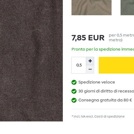
per
0,5
metr
7,85 EUR
metro
)
Pronto per la spedizione immedi
Spedizione veloce
30 giorni di diritto di recess
Consegna gratuita da 80 €
* incl. IVA escl.
Costi di spedizione