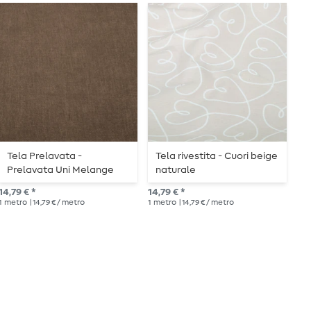
Tela Prelavata -
Tela rivestita - Cuori beige
T
Prelavata Uni Melange
naturale
a
Marrone
14,79 € *
14,79 € *
12,
1
metro
| 14,79 € / metro
1
metro
| 14,79 € / metro
1
me