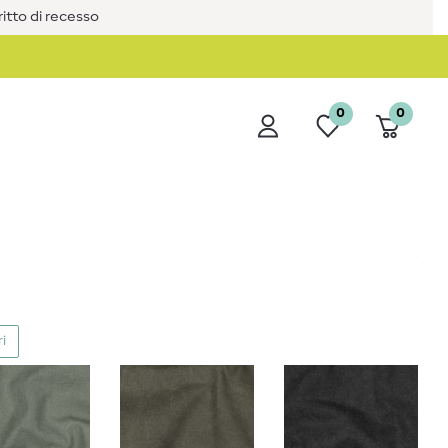
iritto di recesso
0
0
ri