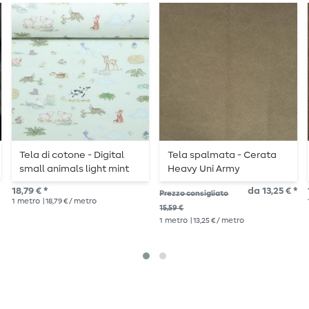
Tela di cotone - Digital
Tela spalmata - Cerata
small animals light mint
Heavy Uni Army
18,79 € *
da 13,25 € *
Prezzo consigliato
1
metro
| 18,79 € / metro
15,59 €
1
metro
| 13,25 € / metro