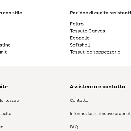
 con stile
Per idee di cucito resistenti
Feltro
Tessuto Canvas
Ecopelle
stine
Softshell
nit
Tessuti da tappezzeria
ite
Assistenza e contatto
ei tessuti
Contatto
 cucito
Informazioni sul nuovo propriet
en
FAQ