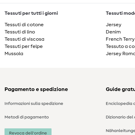
Tessuti per tutti i giorni
Tessuti moda
Tessuti di cotone
Jersey
Tessuti di lino
Denim
Tessuti di viscosa
French Terry
Tessuti per felpe
Tessuto a co
Mussola
Jersey Roma
Pagamento e spedizione
Guide gratu
Informazioni sulla spedizione
Enciclopedia d
Metodi di pagamento
Dizionario del
Nähanleitung
Revoca dell'ordine