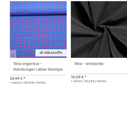
di Albstoffe
Tela organica -
Tela - antracite
Hamburger Liebe Stampa
digitale Scarabei e insetti
10,29 € *
33,49 € *
Griglie Blu
1
metro
| 10,29 € / metro
1
metro
| 33,49 € / metro