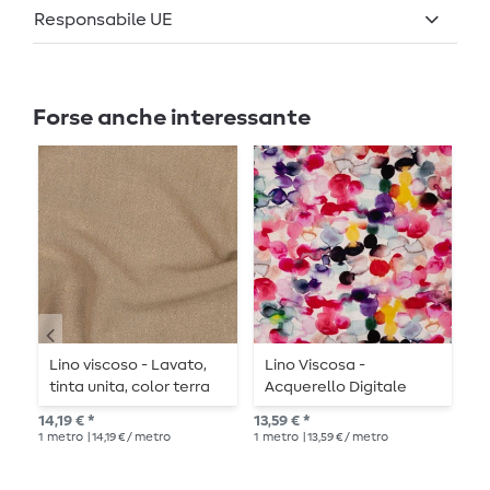
Responsabile UE
Forse anche interessante
Lino viscoso - Lavato,
Lino Viscosa -
L
tinta unita, color terra
Acquerello Digitale
U
Multicolor
14,19 € *
13,59 € *
13,
1
metro
| 14,19 € / metro
1
metro
| 13,59 € / metro
1
me