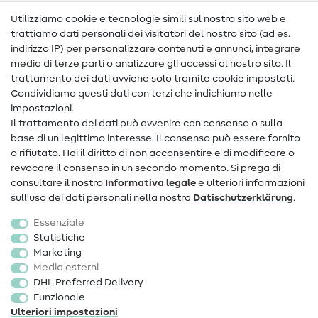
Nähanleitungen
Utilizziamo cookie e tecnologie simili sul nostro sito web e
trattiamo dati personali dei visitatori del nostro sito (ad es.
Assistenza e contatto
indirizzo IP) per personalizzare contenuti e annunci, integrare
media di terze parti o analizzare gli accessi al nostro sito. Il
Contatto
trattamento dei dati avviene solo tramite cookie impostati.
Condividiamo questi dati con terzi che indichiamo nelle
Informazioni sul nuovo proprietario
impostazioni.
Il trattamento dei dati può avvenire con consenso o sulla
FAQ
base di un legittimo interesse. Il consenso può essere fornito
Diritto di recesso
o rifiutato. Hai il diritto di non acconsentire e di modificare o
revocare il consenso in un secondo momento. Si prega di
Popolare
consultare il nostro
Informativa legale
e ulteriori informazioni
sull'uso dei dati personali nella nostra
Dati­schutz­erklärung
.
Tessuti
Essenziale
Accessori cucito
Statistiche
Marketing
Sale
Media esterni
DHL Preferred Delivery
Funzionale
Ulteriori impostazioni