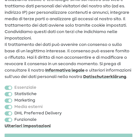
trattiamo dati personali dei visitatori del nostro sito (ad es.
Assistenza e contatto
indirizzo IP) per personalizzare contenuti e annunci, integrare
media di terze parti o analizzare gli accessi al nostro sito. Il
Contatto
trattamento dei dati avviene solo tramite cookie impostati.
Condividiamo questi dati con terzi che indichiamo nelle
Informazioni sul nuovo proprietario
impostazioni.
Il trattamento dei dati può avvenire con consenso o sulla
FAQ
base di un legittimo interesse. Il consenso può essere fornito
Diritto di recesso
o rifiutato. Hai il diritto di non acconsentire e di modificare o
revocare il consenso in un secondo momento. Si prega di
Popolare
consultare il nostro
Informativa legale
e ulteriori informazioni
sull'uso dei dati personali nella nostra
Dati­schutz­erklärung
.
Tessuti
Essenziale
Accessori cucito
Statistiche
Marketing
Sale
Media esterni
DHL Preferred Delivery
Funzionale
Ulteriori impostazioni