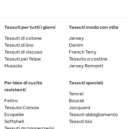
Tessuti per tutti i giorni
Tessuti moda con stile
Tessuti di cotone
Jersey
Tessuti di lino
Denim
Tessuti di viscosa
French Terry
Tessuti per felpe
Tessuto a costine
Mussola
Jersey Romanit
Per idee di cucito
Tessuti speciali
resistenti
Tencel
Feltro
Bouclé
Tessuto Canvas
Jacquard
Ecopelle
Tessuti abbigliamento
Softshell
Tessuti bio
Tessuti da tappezzeria