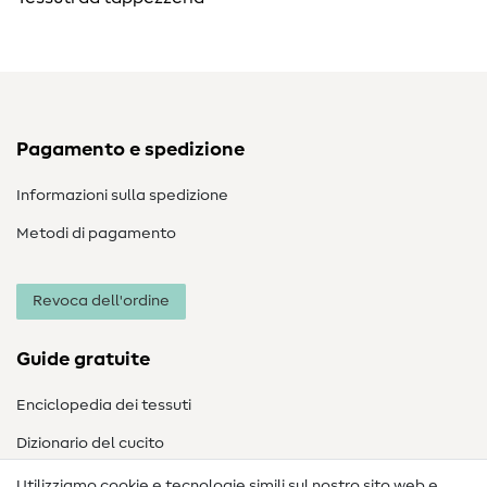
Pagamento e spedizione
Informazioni sulla spedizione
Metodi di pagamento
Revoca dell'ordine
Guide gratuite
Enciclopedia dei tessuti
Dizionario del cucito
Nähanleitungen
Utilizziamo cookie e tecnologie simili sul nostro sito web e