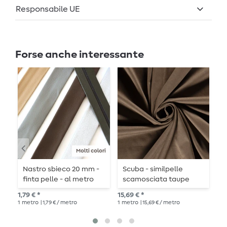
Responsabile UE
Forse anche interessante
Molti colori
Nastro sbieco 20 mm -
Scuba - similpelle
P
finta pelle - al metro
scamosciata taupe
S
grigio
1,79 € *
15,69 € *
12,
1
metro
| 1,79 € / metro
1
metro
| 15,69 € / metro
1
me