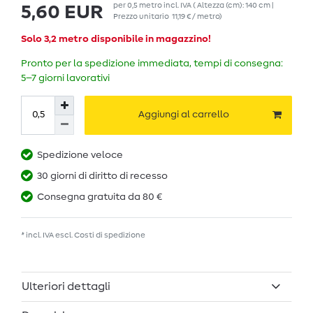
per
0,5
metro
incl. IVA
( Altezza (cm): 140 cm |
5,60 EUR
Prezzo unitario
11,19 € / metro
)
Solo 3,2 metro disponibile in magazzino!
Pronto per la spedizione immediata, tempi di consegna:
5–7 giorni lavorativi
Aggiungi al carrello
Spedizione veloce
30 giorni di diritto di recesso
Consegna gratuita da 80 €
* incl. IVA escl.
Costi di spedizione
Ulteriori dettagli