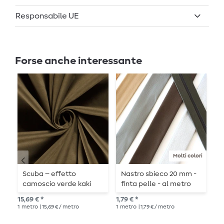
Responsabile UE
Forse anche interessante
Molti colori
Scuba – effetto
Nastro sbieco 20 mm -
F
camoscio verde kaki
finta pelle - al metro
p
e
15,69 € *
1,79 € *
Pre
1
metro
| 15,69 € / metro
1
metro
| 1,79 € / metro
18,
1
me