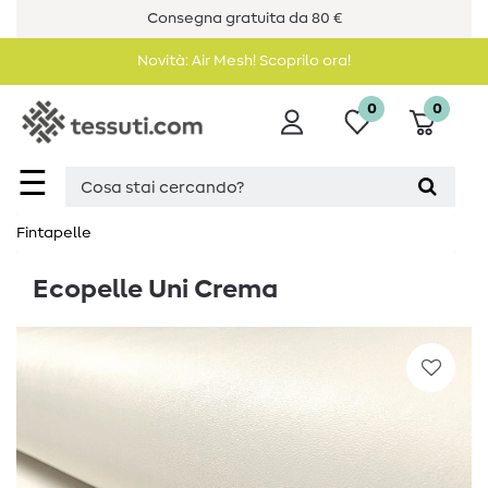
Consegna gratuita da 80 €
Novità: Air Mesh! Scoprilo ora!
0
0
☰
Fintapelle
Ecopelle Uni Crema