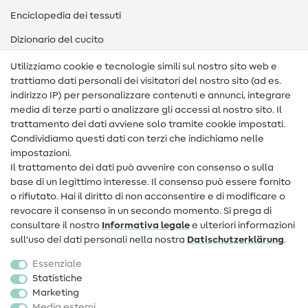
Enciclopedia dei tessuti
Dizionario del cucito
Nähanleitungen
Utilizziamo cookie e tecnologie simili sul nostro sito web e
trattiamo dati personali dei visitatori del nostro sito (ad es.
Assistenza e contatto
indirizzo IP) per personalizzare contenuti e annunci, integrare
media di terze parti o analizzare gli accessi al nostro sito. Il
Contatto
trattamento dei dati avviene solo tramite cookie impostati.
Condividiamo questi dati con terzi che indichiamo nelle
Informazioni sul nuovo proprietario
impostazioni.
Il trattamento dei dati può avvenire con consenso o sulla
FAQ
base di un legittimo interesse. Il consenso può essere fornito
Diritto di recesso
o rifiutato. Hai il diritto di non acconsentire e di modificare o
revocare il consenso in un secondo momento. Si prega di
Popolare
consultare il nostro
Informativa legale
e ulteriori informazioni
sull'uso dei dati personali nella nostra
Dati­schutz­erklärung
.
Tessuti
Essenziale
Accessori cucito
Statistiche
Marketing
Sale
Media esterni