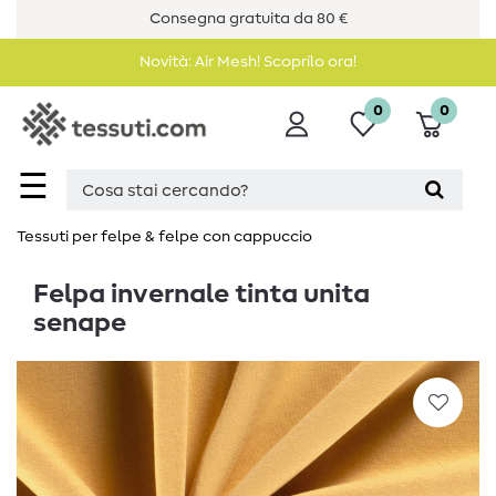
Consegna gratuita da 80 €
Novità: Air Mesh! Scoprilo ora!
0
0
☰
Tessuti per felpe & felpe con cappuccio
Felpa invernale tinta unita
senape