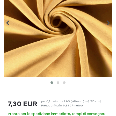
per
0,5
metro
incl. IVA
( Altezza (cm): 150 cm |
7,30 EUR
Prezzo unitario
14,59 € / metro
)
Pronto per la spedizione immediata, tempi di consegna: