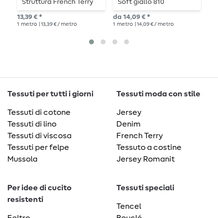
Struttura French Terry
Soft giallo 810
t
Beach Sand 522 Loop
Angeraut
i
13,39 € *
da 14,09 € *
17,
1
metro
| 13,39 € / metro
1
metro
| 14,09 € / metro
1
me
Tessuti per tutti i giorni
Tessuti moda con stile
Tessuti di cotone
Jersey
Tessuti di lino
Denim
Tessuti di viscosa
French Terry
Tessuti per felpe
Tessuto a costine
Mussola
Jersey Romanit
Per idee di cucito
Tessuti speciali
resistenti
Tencel
Feltro
Bouclé