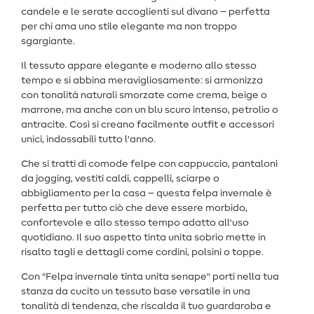
candele e le serate accoglienti sul divano – perfetta
per chi ama uno stile elegante ma non troppo
sgargiante.
Il tessuto appare elegante e moderno allo stesso
tempo e si abbina meravigliosamente: si armonizza
con tonalità naturali smorzate come crema, beige o
marrone, ma anche con un blu scuro intenso, petrolio o
antracite. Così si creano facilmente outfit e accessori
unici, indossabili tutto l'anno.
Che si tratti di comode felpe con cappuccio, pantaloni
da jogging, vestiti caldi, cappelli, sciarpe o
abbigliamento per la casa – questa felpa invernale è
perfetta per tutto ciò che deve essere morbido,
confortevole e allo stesso tempo adatto all'uso
quotidiano. Il suo aspetto tinta unita sobrio mette in
risalto tagli e dettagli come cordini, polsini o toppe.
Con "Felpa invernale tinta unita senape" porti nella tua
stanza da cucito un tessuto base versatile in una
tonalità di tendenza, che riscalda il tuo guardaroba e