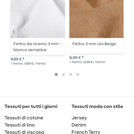
Feltro da ricamo 3 mm -
Feltro 3 mm Uni Beige
F
bianco semplice
t
m
8,99 € *
9,89 € *
10,
1
metro
| 8,99 € / metro
1
metro
| 9,89 € / metro
1
me
Tessuti per tutti i giorni
Tessuti moda con stile
Tessuti di cotone
Jersey
Tessuti di lino
Denim
Tessuti di viscosa
French Terry