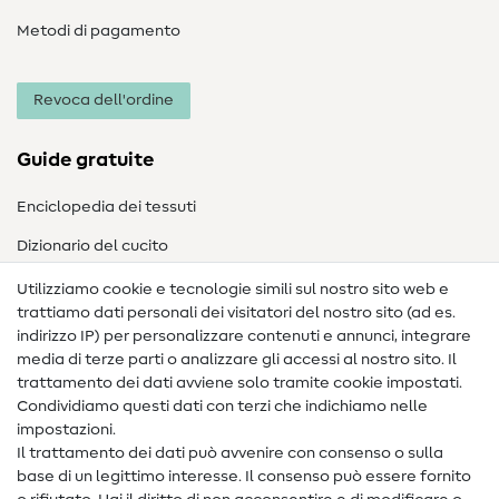
Metodi di pagamento
Revoca dell'ordine
Guide gratuite
Enciclopedia dei tessuti
Dizionario del cucito
Nähanleitungen
Utilizziamo cookie e tecnologie simili sul nostro sito web e
trattiamo dati personali dei visitatori del nostro sito (ad es.
Assistenza e contatto
indirizzo IP) per personalizzare contenuti e annunci, integrare
media di terze parti o analizzare gli accessi al nostro sito. Il
Contatto
trattamento dei dati avviene solo tramite cookie impostati.
Condividiamo questi dati con terzi che indichiamo nelle
Informazioni sul nuovo proprietario
impostazioni.
Il trattamento dei dati può avvenire con consenso o sulla
FAQ
base di un legittimo interesse. Il consenso può essere fornito
Diritto di recesso