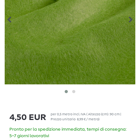
per
0,5
metro
incl. IVA
( Altezza (cm): 90 cm |
4,50 EUR
Prezzo unitario
8,99 € / metro
)
Pronto per la spedizione immediata, tempi di consegna:
5–7 giorni lavorativi