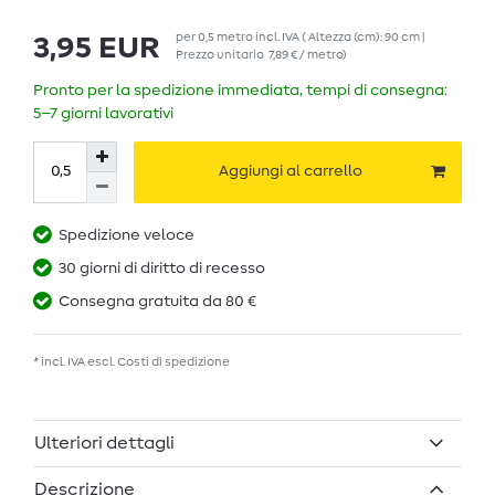
per
0,5
metro
incl. IVA
( Altezza (cm): 90 cm |
3,95 EUR
Prezzo unitario
7,89 € / metro
)
Pronto per la spedizione immediata, tempi di consegna:
5–7 giorni lavorativi
Aggiungi al carrello
Spedizione veloce
30 giorni di diritto di recesso
Consegna gratuita da 80 €
* incl. IVA escl.
Costi di spedizione
Ulteriori dettagli
Descrizione