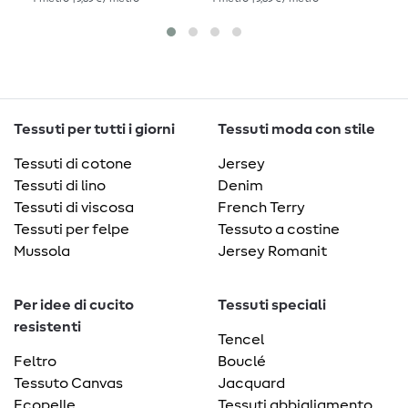
Tessuti per tutti i giorni
Tessuti moda con stile
Tessuti di cotone
Jersey
Tessuti di lino
Denim
Tessuti di viscosa
French Terry
Tessuti per felpe
Tessuto a costine
Mussola
Jersey Romanit
Per idee di cucito
Tessuti speciali
resistenti
Tencel
Feltro
Bouclé
Tessuto Canvas
Jacquard
Ecopelle
Tessuti abbigliamento