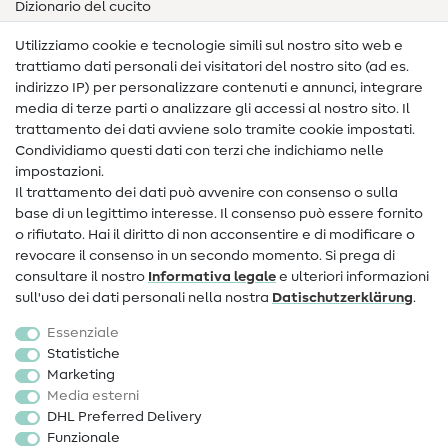
Dizionario del cucito
Nähanleitungen
Utilizziamo cookie e tecnologie simili sul nostro sito web e
trattiamo dati personali dei visitatori del nostro sito (ad es.
Assistenza e contatto
indirizzo IP) per personalizzare contenuti e annunci, integrare
media di terze parti o analizzare gli accessi al nostro sito. Il
Contatto
trattamento dei dati avviene solo tramite cookie impostati.
Condividiamo questi dati con terzi che indichiamo nelle
Informazioni sul nuovo proprietario
impostazioni.
Il trattamento dei dati può avvenire con consenso o sulla
FAQ
base di un legittimo interesse. Il consenso può essere fornito
Diritto di recesso
o rifiutato. Hai il diritto di non acconsentire e di modificare o
revocare il consenso in un secondo momento. Si prega di
Popolare
consultare il nostro
Informativa legale
e ulteriori informazioni
sull'uso dei dati personali nella nostra
Dati­schutz­erklärung
.
Tessuti
Essenziale
Accessori cucito
Statistiche
Marketing
Sale
Media esterni
DHL Preferred Delivery
Funzionale