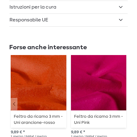
Istruzioni per la cura
Responsabile UE
Forse anche interessante
Feltro da ricamo 3 mm -
Feltro da ricamo 3 mm -
F
Uni arancione-rosso
Uni Pink
t
t
9,89 € *
9,89 € *
10,
1
metro
| 9,89 € / metro
1
metro
| 9,89 € / metro
1
me