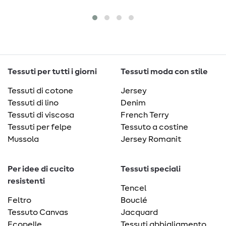
Tessuti per tutti i giorni
Tessuti moda con stile
Tessuti di cotone
Jersey
Tessuti di lino
Denim
Tessuti di viscosa
French Terry
Tessuti per felpe
Tessuto a costine
Mussola
Jersey Romanit
Per idee di cucito
Tessuti speciali
resistenti
Tencel
Feltro
Bouclé
Tessuto Canvas
Jacquard
Ecopelle
Tessuti abbigliamento