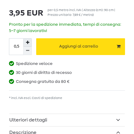
per
0,5
metro
incl. IVA
( Altezza (cm): 90 cm |
3,95 EUR
Prezzo unitario
7,89 € / metro
)
Pronto per la spedizione immediata, tempi di consegna:
5–7 giorni lavorativi
Aggiungi al carrello
Spedizione veloce
30 giorni di diritto di recesso
Consegna gratuita da 80 €
* incl. IVA escl.
Costi di spedizione
Ulteriori dettagli
Descrizione