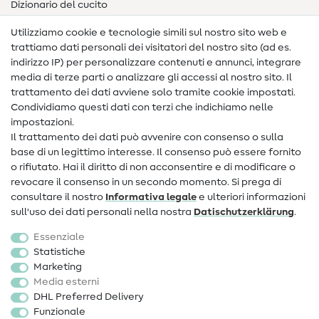
Dizionario del cucito
Nähanleitungen
Utilizziamo cookie e tecnologie simili sul nostro sito web e
trattiamo dati personali dei visitatori del nostro sito (ad es.
Assistenza e contatto
indirizzo IP) per personalizzare contenuti e annunci, integrare
media di terze parti o analizzare gli accessi al nostro sito. Il
Contatto
trattamento dei dati avviene solo tramite cookie impostati.
Condividiamo questi dati con terzi che indichiamo nelle
Informazioni sul nuovo proprietario
impostazioni.
Il trattamento dei dati può avvenire con consenso o sulla
FAQ
base di un legittimo interesse. Il consenso può essere fornito
Diritto di recesso
o rifiutato. Hai il diritto di non acconsentire e di modificare o
revocare il consenso in un secondo momento. Si prega di
Popolare
consultare il nostro
Informativa legale
e ulteriori informazioni
sull'uso dei dati personali nella nostra
Dati­schutz­erklärung
.
Tessuti
Essenziale
Accessori cucito
Statistiche
Marketing
Sale
Media esterni
DHL Preferred Delivery
Funzionale