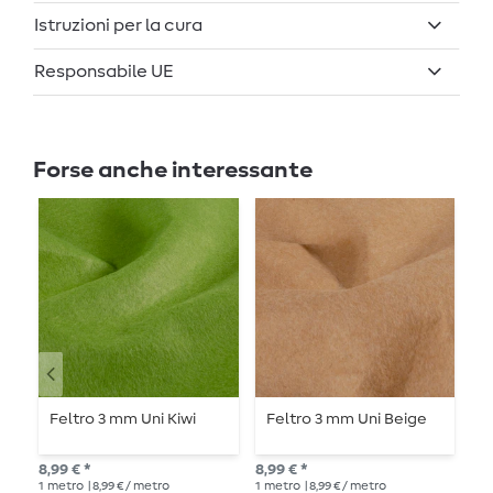
Istruzioni per la cura
Responsabile UE
Forse anche interessante
Feltro 3 mm Uni Kiwi
Feltro 3 mm Uni Beige
F
t
m
8,99 € *
8,99 € *
10,
1
metro
| 8,99 € / metro
1
metro
| 8,99 € / metro
1
me