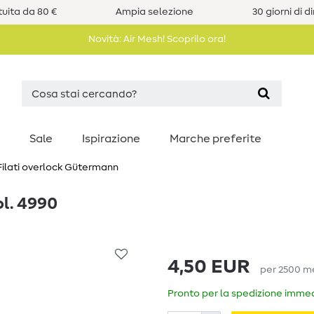
uita da 80 €
Ampia selezione
30 giorni di d
Novità: Air Mesh! Scoprilo ora!
Sale
Ispirazione
Marche preferite
ilati overlock Gütermann
ol. 4990
4,50 EUR
per
2500
m
Pronto per la spedizione immedi