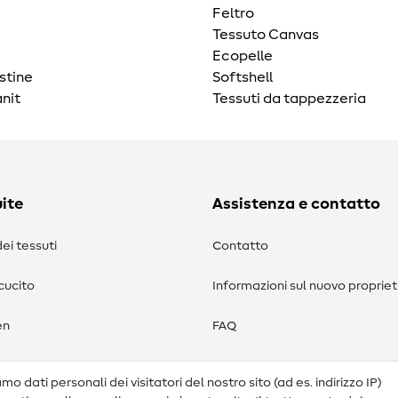
Feltro
Tessuto Canvas
Ecopelle
stine
Softshell
nit
Tessuti da tappezzeria
ite
Assistenza e contatto
ei tessuti
Contatto
 cucito
Informazioni sul nuovo propriet
en
FAQ
Diritto di recesso
o dati personali dei visitatori del nostro sito (ad es. indirizzo IP)