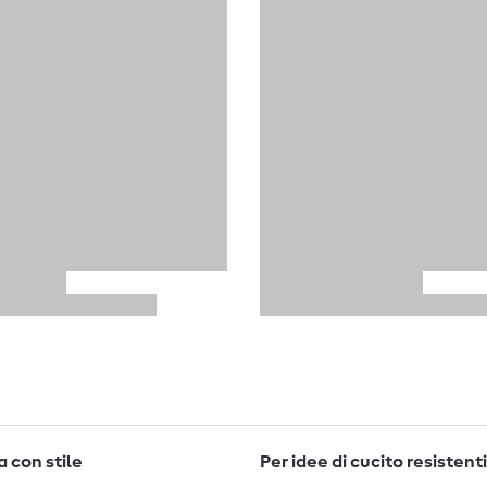
 con stile
Per idee di cucito resistenti