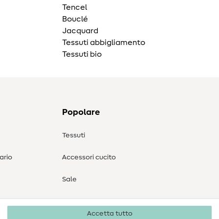
Tencel
Bouclé
Jacquard
Tessuti abbigliamento
Tessuti bio
Popolare
Tessuti
ario
Accessori cucito
Sale
Accetta tutto