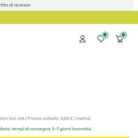
iritto di recesso
0
0
etro
incl. IVA
(
Prezzo unitario
0,00 € / metro
)
ata, tempi di consegna: 5–7 giorni lavorativi