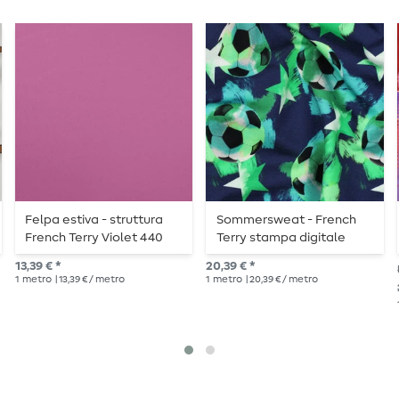
Felpa estiva - struttura
Sommersweat - French
French Terry Violet 440
Terry stampa digitale
Loop
palloni da calcio Navy
13,39 € *
20,39 € *
spazzolato
1
metro
| 13,39 € / metro
1
metro
| 20,39 € / metro