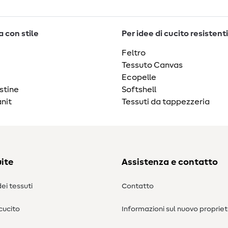
 con stile
Per idee di cucito resistenti
Feltro
Tessuto Canvas
Ecopelle
stine
Softshell
nit
Tessuti da tappezzeria
ite
Assistenza e contatto
ei tessuti
Contatto
 cucito
Informazioni sul nuovo propriet