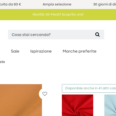
uita da 80 €
Ampia selezione
30 giorni di d
Novità: Air Mesh! Scoprilo ora!
Sale
Ispirazione
Marche preferite
cio
Disponibile anche in 41 altri colo