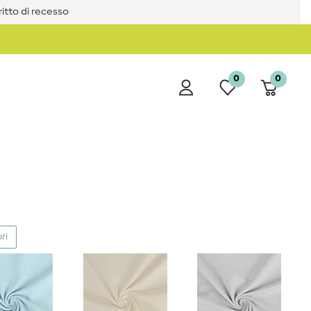
iritto di recesso
0
0
ri