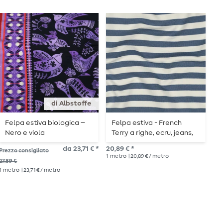
di Albstoffe
Felpa estiva biologica –
Felpa estiva - French
F
Nero e viola
Terry a righe, ecru, jeans,
F
tinta in filo
da 23,71 € *
20,89 € *
18,
Prezzo consigliato
1
metro
| 20,89 € / metro
1
me
27,89 €
1
metro
| 23,71 € / metro