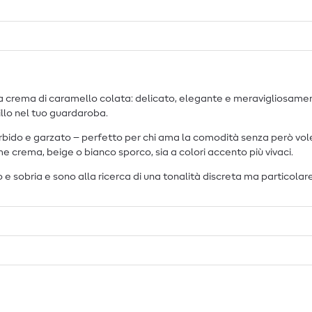
a crema di caramello colata: delicato, elegante e meravigliosamente
llo nel tuo guardaroba.
rbido e garzato – perfetto per chi ama la comodità senza però voler
e crema, beige o bianco sporco, sia a colori accento più vivaci.
 sobria e sono alla ricerca di una tonalità discreta ma particolare