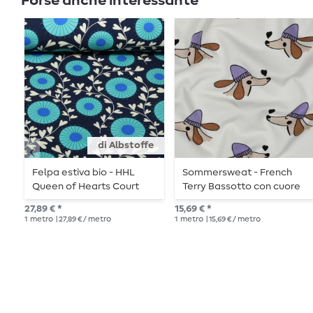
Forse anche interessante
di Albstoffe
Felpa estiva bio - HHL
Sommersweat - French
Queen of Hearts Court
Terry Bassotto con cuore
Garden Navy
Ecru
27,89 € *
15,69 € *
1
metro
| 27,89 € / metro
1
metro
| 15,69 € / metro