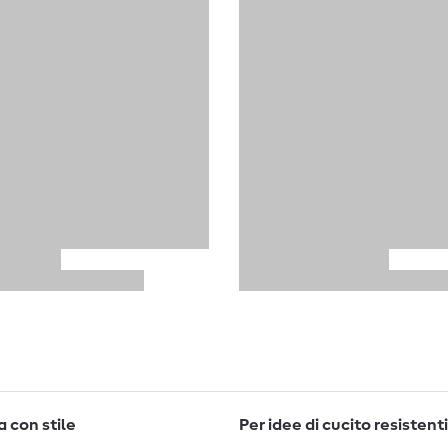
 con stile
Per idee di cucito resistenti