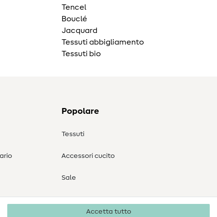
Tencel
Bouclé
Jacquard
Tessuti abbigliamento
Tessuti bio
Popolare
Tessuti
ario
Accessori cucito
Sale
Accetta tutto