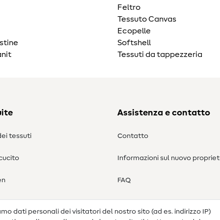
Feltro
Tessuto Canvas
Ecopelle
stine
Softshell
nit
Tessuti da tappezzeria
ite
Assistenza e contatto
ei tessuti
Contatto
 cucito
Informazioni sul nuovo propriet
en
FAQ
Diritto di recesso
o dati personali dei visitatori del nostro sito (ad es. indirizzo IP)