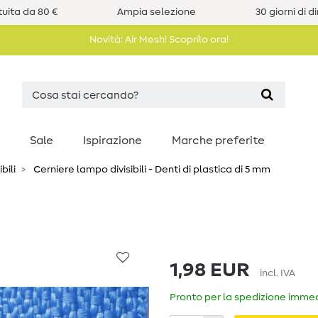
uita da 80 €
Ampia selezione
30 giorni di d
Novità: Air Mesh! Scoprilo ora!
Sale
Ispirazione
Marche preferite
bili
Cerniere lampo divisibili - Denti di plastica di 5 mm
1,98 EUR
incl. IVA
Pronto per la spedizione immedi