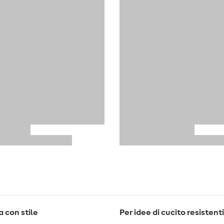
 con stile
Per idee di cucito resistenti