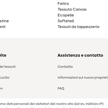
Feltro
Tessuto Canvas
Ecopelle
stine
Softshell
nit
Tessuti da tappezzeria
ite
Assistenza e contatto
ei tessuti
Contatto
 cucito
Informazioni sul nuovo propriet
en
FAQ
Diritto di recesso
o dati personali dei visitatori del nostro sito (ad es. indirizzo IP)