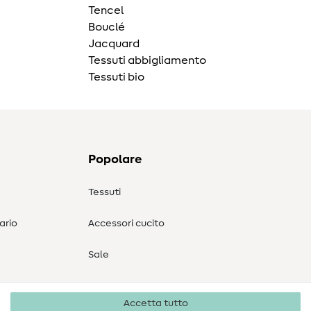
Tencel
Bouclé
Jacquard
Tessuti abbigliamento
Tessuti bio
Popolare
Tessuti
ario
Accessori cucito
Sale
Accetta tutto