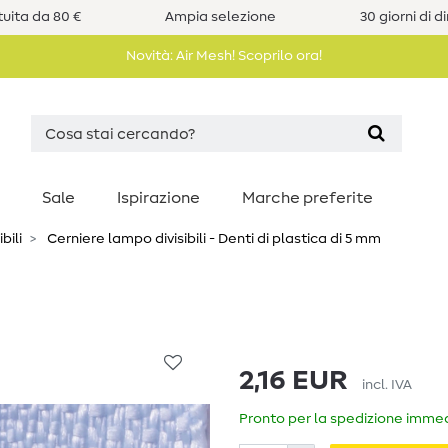
uita da 80 €
Ampia selezione
30 giorni di d
Novità: Air Mesh! Scoprilo ora!
Sale
Ispirazione
Marche preferite
bili
Cerniere lampo divisibili - Denti di plastica di 5 mm
2,16 EUR
incl. IVA
Pronto per la spedizione immedi