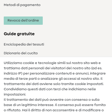
Metodi di pagamento
Revoca dell'ordine
Guide gratuite
Enciclopedia dei tessuti
Dizionario del cucito
Nähanleitungen
Utilizziamo cookie e tecnologie simili sul nostro sito web e
trattiamo dati personali dei visitatori del nostro sito (ad es.
Assistenza e contatto
indirizzo IP) per personalizzare contenuti e annunci, integrare
media di terze parti o analizzare gli accessi al nostro sito. Il
Contatto
trattamento dei dati avviene solo tramite cookie impostati.
Condividiamo questi dati con terzi che indichiamo nelle
Informazioni sul nuovo proprietario
impostazioni.
Il trattamento dei dati può avvenire con consenso o sulla
FAQ
base di un legittimo interesse. Il consenso può essere fornito
Diritto di recesso
o rifiutato. Hai il diritto di non acconsentire e di modificare o