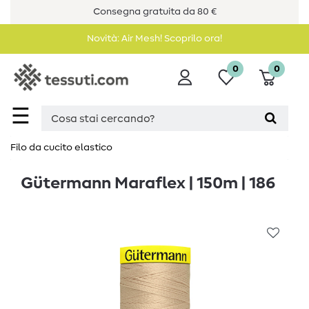
Consegna gratuita da 80 €
Novità: Air Mesh! Scoprilo ora!
0
0
☰
Filo da cucito elastico
Gütermann Maraflex | 150m | 186