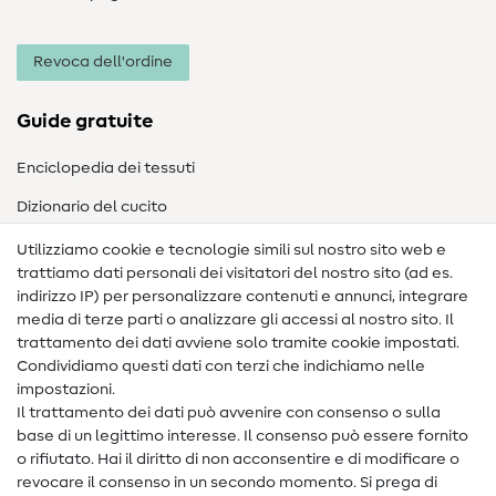
Revoca dell'ordine
Guide gratuite
Enciclopedia dei tessuti
Dizionario del cucito
Nähanleitungen
Utilizziamo cookie e tecnologie simili sul nostro sito web e
trattiamo dati personali dei visitatori del nostro sito (ad es.
Assistenza e contatto
indirizzo IP) per personalizzare contenuti e annunci, integrare
media di terze parti o analizzare gli accessi al nostro sito. Il
Contatto
trattamento dei dati avviene solo tramite cookie impostati.
Condividiamo questi dati con terzi che indichiamo nelle
Informazioni sul nuovo proprietario
impostazioni.
Il trattamento dei dati può avvenire con consenso o sulla
FAQ
base di un legittimo interesse. Il consenso può essere fornito
Diritto di recesso
o rifiutato. Hai il diritto di non acconsentire e di modificare o
revocare il consenso in un secondo momento. Si prega di