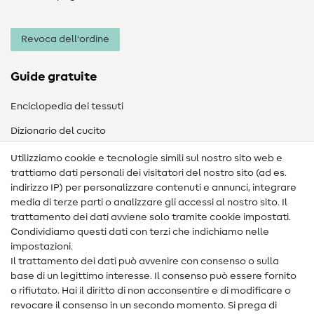
Revoca dell'ordine
Guide gratuite
Enciclopedia dei tessuti
Dizionario del cucito
Nähanleitungen
Utilizziamo cookie e tecnologie simili sul nostro sito web e
trattiamo dati personali dei visitatori del nostro sito (ad es.
Assistenza e contatto
indirizzo IP) per personalizzare contenuti e annunci, integrare
media di terze parti o analizzare gli accessi al nostro sito. Il
Contatto
trattamento dei dati avviene solo tramite cookie impostati.
Condividiamo questi dati con terzi che indichiamo nelle
Informazioni sul nuovo proprietario
impostazioni.
Il trattamento dei dati può avvenire con consenso o sulla
FAQ
base di un legittimo interesse. Il consenso può essere fornito
Diritto di recesso
o rifiutato. Hai il diritto di non acconsentire e di modificare o
revocare il consenso in un secondo momento. Si prega di