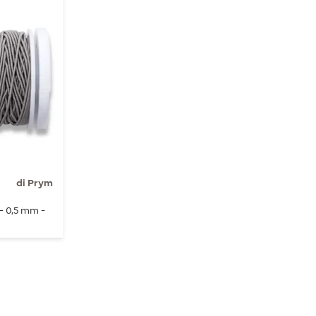
di Prym
- 0,5 mm -