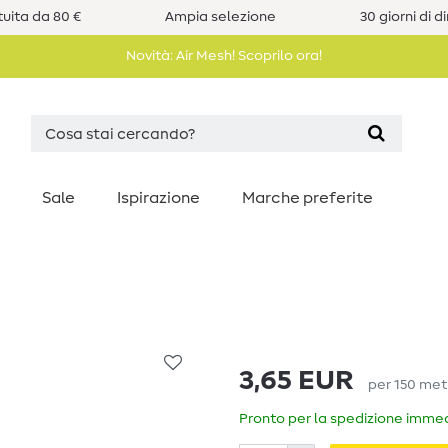
uita da 80 €
Ampia selezione
30 giorni di d
Novità: Air Mesh! Scoprilo ora!
Sale
Ispirazione
Marche preferite
3,65 EUR
per
150
met
Pronto per la spedizione immedi