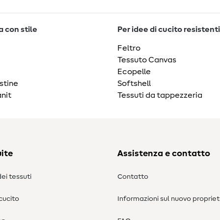
 con stile
Per idee di cucito resistenti
Feltro
Tessuto Canvas
Ecopelle
stine
Softshell
nit
Tessuti da tappezzeria
ite
Assistenza e contatto
ei tessuti
Contatto
 cucito
Informazioni sul nuovo propriet