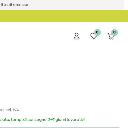
iritto di recesso
0
0
ro
incl. IVA
ata, tempi di consegna: 5–7 giorni lavorativi