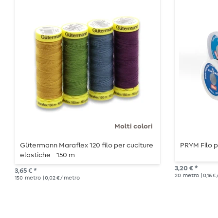
Molti colori
Gütermann Maraflex 120 filo per cuciture
PRYM Filo p
elastiche - 150 m
3,20 € *
3,65 € *
20
metro
| 0,16 €
150
metro
| 0,02 € / metro