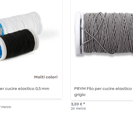
Molti colori
er cucire elastico 0,5 mm
PRYM Filo per cucire elastico 
grigio
3,20 € *
 / metro
20
metro