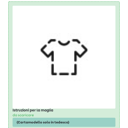
Istruzioni per la maglia
da scaricare
(Cartamodello solo in tedesco)