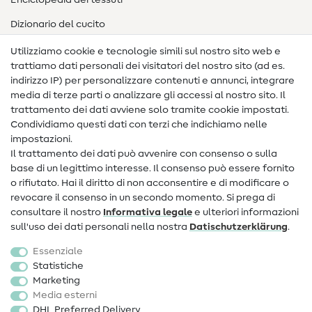
Enciclopedia dei tessuti
Dizionario del cucito
Nähanleitungen
Utilizziamo cookie e tecnologie simili sul nostro sito web e
trattiamo dati personali dei visitatori del nostro sito (ad es.
Assistenza e contatto
indirizzo IP) per personalizzare contenuti e annunci, integrare
media di terze parti o analizzare gli accessi al nostro sito. Il
Contatto
trattamento dei dati avviene solo tramite cookie impostati.
Condividiamo questi dati con terzi che indichiamo nelle
Informazioni sul nuovo proprietario
impostazioni.
Il trattamento dei dati può avvenire con consenso o sulla
FAQ
base di un legittimo interesse. Il consenso può essere fornito
Diritto di recesso
o rifiutato. Hai il diritto di non acconsentire e di modificare o
revocare il consenso in un secondo momento. Si prega di
Popolare
consultare il nostro
Informativa legale
e ulteriori informazioni
sull'uso dei dati personali nella nostra
Dati­schutz­erklärung
.
Tessuti
Essenziale
Accessori cucito
Statistiche
Marketing
Sale
Media esterni
DHL Preferred Delivery