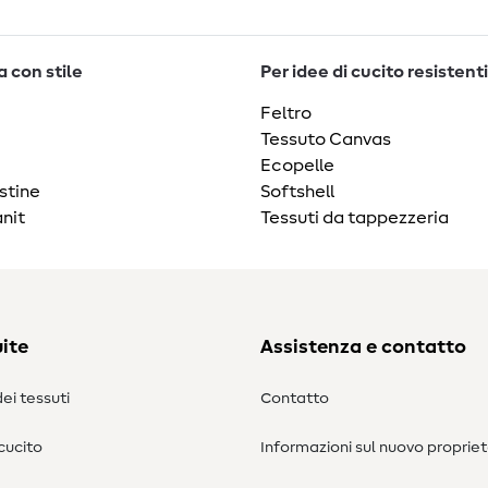
 con stile
Per idee di cucito resistenti
Feltro
Tessuto Canvas
Ecopelle
stine
Softshell
nit
Tessuti da tappezzeria
ite
Assistenza e contatto
ei tessuti
Contatto
 cucito
Informazioni sul nuovo propriet