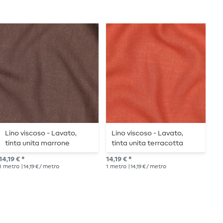
Lino viscoso - Lavato,
Lino viscoso - Lavato,
V
tinta unita marrone
tinta unita terracotta
u
14,19 € *
14,19 € *
10,
1
metro
| 14,19 € / metro
1
metro
| 14,19 € / metro
1
me