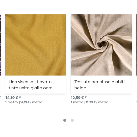
Lino viscoso - Lavato,
Tessuto per bluse e abiti -
tinta unita giallo ocra
beige
*
14,19 € *
12,59 € *
1
metro
| 14,19 € / metro
1
metro
| 12,59 € / metro