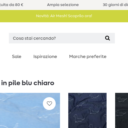
uita da 80 €
Ampia selezione
30 giorni di d
Novità: Air Mesh! Scoprilo ora!
Sale
Ispirazione
Marche preferite
n pile blu chiaro