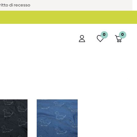
iritto di recesso
0
0