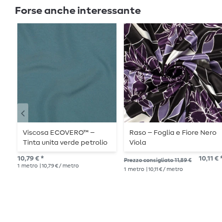
Forse anche interessante
Viscosa ECOVERO™ –
Raso – Foglia e Fiore Nero
Tinta unita verde petrolio
Viola
10,79 € *
10,11 € 
Prezzo consigliato 11,89 €
1
metro
| 10,79 € / metro
1
metro
| 10,11 € / metro