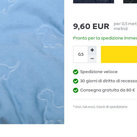
per
0,5
met
9,60 EUR
metro
)
Pronto per la spedizione immedi
Spedizione veloce
30 giorni di diritto di recess
Consegna gratuita da 80 €
* incl. IVA escl.
Costi di spedizione