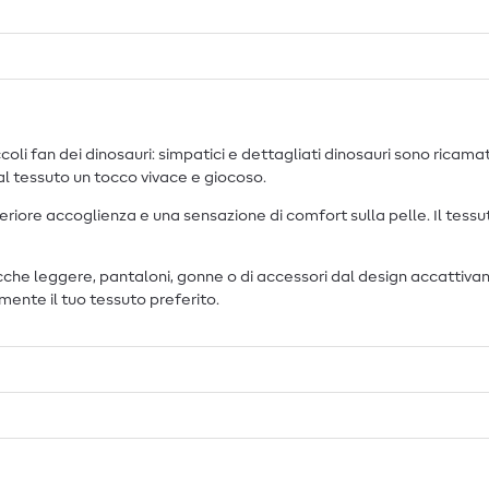
coli fan dei dinosauri: simpatici e dettagliati dinosauri sono ricama
 al tessuto un tocco vivace e giocoso.
teriore accoglienza e una sensazione di comfort sulla pelle. Il tess
giacche leggere, pantaloni, gonne o di accessori dal design accatti
ente il tuo tessuto preferito.