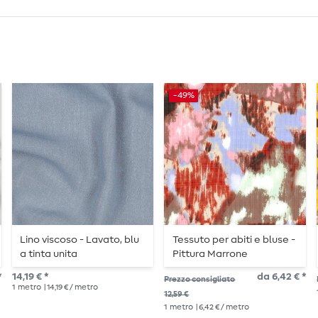
-49%
Lino viscoso - Lavato, blu
Tessuto per abiti e bluse -
a tinta unita
Pittura Marrone
*
14,19 € *
da 6,42 € *
Prezzo consigliato
1
metro
| 14,19 € / metro
12,59 €
1
metro
| 6,42 € / metro