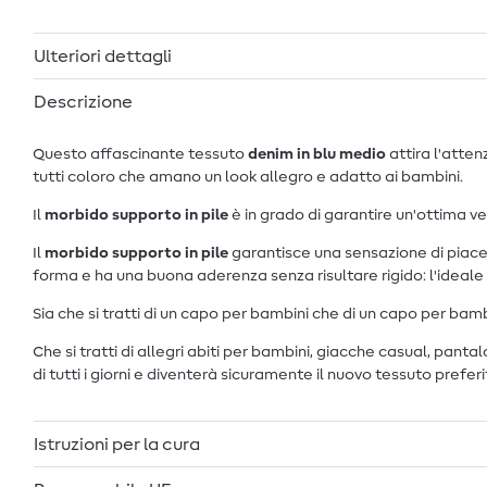
Ulteriori dettagli
Descrizione
Questo affascinante tessuto
denim in blu medio
attira l'atten
tutti coloro che amano un look allegro e adatto ai bambini.
Il
morbido supporto in pile
è in grado di garantire un'ottima ves
Il
morbido supporto in pile
garantisce una sensazione di piacev
forma e ha una buona aderenza senza risultare rigido: l'ideale 
Sia che si tratti di un capo per bambini che di un capo per bamb
Che si tratti di allegri abiti per bambini, giacche casual, pan
di tutti i giorni e diventerà sicuramente il nuovo tessuto prefer
Istruzioni per la cura