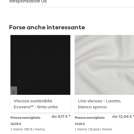
Responsabile UE
Forse anche interessante
Viscosa sostenibile
Lino viscoso - Lavato,
Ecovero™ - tinta unita
bianco sporco
nera
da 9,17 € *
da 12,06 € 
Prezzo consigliato
Prezzo consigliato
10,79 €
14,19 €
1
metro
| 9,17 € / metro
1
metro
| 12,06 € / metro