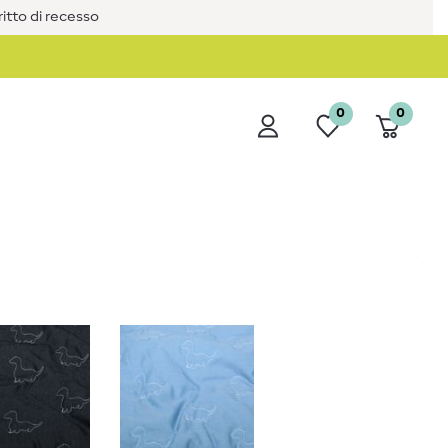
iritto di recesso
0
0