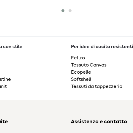
 con stile
Per idee di cucito resistenti
Feltro
Tessuto Canvas
Ecopelle
stine
Softshell
nit
Tessuti da tappezzeria
ite
Assistenza e contatto