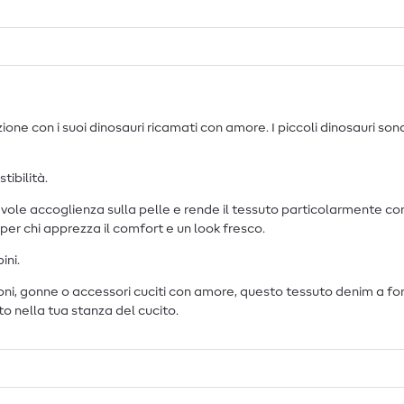
zione con i suoi dinosauri ricamati con amore. I piccoli dinosauri so
tibilità.
ole accoglienza sulla pelle e rende il tessuto particolarmente con
per chi apprezza il comfort e un look fresco.
ini.
taloni, gonne o accessori cuciti con amore, questo tessuto denim a 
ito nella tua stanza del cucito.