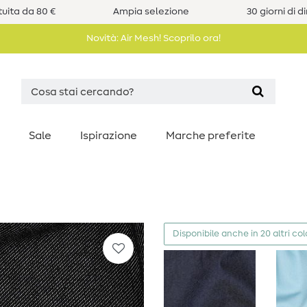
uita da 80 €
Ampia selezione
30 giorni di d
Novità: Air Mesh! Scoprilo ora!
Sale
Ispirazione
Marche preferite
Disponibile anche in 20 altri col