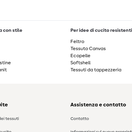
 con stile
Per idee di cucito resistenti
Feltro
Tessuto Canvas
Ecopelle
stine
Softshell
nit
Tessuti da tappezzeria
ite
Assistenza e contatto
ei tessuti
Contatto