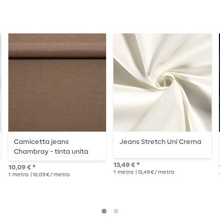
Camicetta jeans
Jeans Stretch Uni Crema
Chambray - tinta unita
marrone
13,49 € *
10,09 € *
1
metro
| 13,49 € / metro
1
metro
| 10,09 € / metro