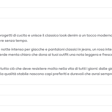
rogetti di cucito e unisce il classico look denim a un tocco moderno
tere senza tempo.
 notte intenso per giacche e pantaloni classici in jeans, un rosa int
 verde menta chiaro che dona ai tuoi outfit una nota leggera e fresc
tto ciò che deve resistere molto nella vita di tutti i giorni: dalle
alla qualità stabile nascono capi preferiti e durevoli che avrai sempr