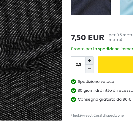
per
0,5
met
7,50 EUR
metro
)
Pronto per la spedizione immedi
Spedizione veloce
30 giorni di diritto di recess
Consegna gratuita da 80 €
* incl. IVA escl.
Costi di spedizione