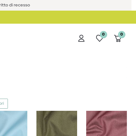
iritto di recesso
0
0
ori