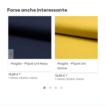
Forse anche interessante
Maglia - Piqué Uni Navy
Maglia - Piqué Uni
J
Ochre
u
15,59 € *
15,59 € *
14,
1
metro
| 15,59 € / metro
1
metro
| 15,59 € / metro
1
me