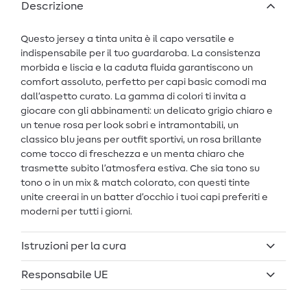
Descrizione
Questo jersey a tinta unita è il capo versatile e
indispensabile per il tuo guardaroba. La consistenza
morbida e liscia e la caduta fluida garantiscono un
comfort assoluto, perfetto per capi basic comodi ma
dall’aspetto curato. La gamma di colori ti invita a
giocare con gli abbinamenti: un delicato grigio chiaro e
un tenue rosa per look sobri e intramontabili, un
classico blu jeans per outfit sportivi, un rosa brillante
come tocco di freschezza e un menta chiaro che
trasmette subito l’atmosfera estiva. Che sia tono su
tono o in un mix & match colorato, con questi tinte
unite creerai in un batter d’occhio i tuoi capi preferiti e
moderni per tutti i giorni.
Istruzioni per la cura
Responsabile UE