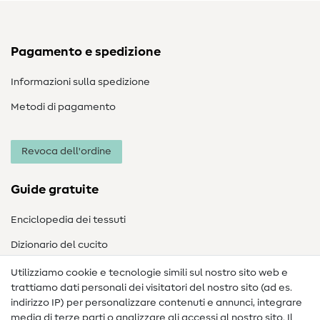
Pagamento e spedizione
Informazioni sulla spedizione
Metodi di pagamento
Revoca dell'ordine
Guide gratuite
Enciclopedia dei tessuti
Dizionario del cucito
Nähanleitungen
Utilizziamo cookie e tecnologie simili sul nostro sito web e
trattiamo dati personali dei visitatori del nostro sito (ad es.
Assistenza e contatto
indirizzo IP) per personalizzare contenuti e annunci, integrare
media di terze parti o analizzare gli accessi al nostro sito. Il