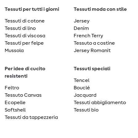
Tessuti per tutti i giorni
Tessuti moda con stile
Tessuti di cotone
Jersey
Tessuti di lino
Denim
Tessuti di viscosa
French Terry
Tessuti per felpe
Tessuto a costine
Mussola
Jersey Romanit
Per idee di cucito
Tessuti speciali
resistenti
Tencel
Feltro
Bouclé
Tessuto Canvas
Jacquard
Ecopelle
Tessuti abbigliamento
Softshell
Tessuti bio
Tessuti da tappezzeria