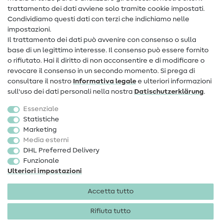
Contatto
trattamento dei dati avviene solo tramite cookie impostati.
Condividiamo questi dati con terzi che indichiamo nelle
Informazioni sul nuovo proprietario
impostazioni.
Il trattamento dei dati può avvenire con consenso o sulla
FAQ
base di un legittimo interesse. Il consenso può essere fornito
Diritto di recesso
o rifiutato. Hai il diritto di non acconsentire e di modificare o
revocare il consenso in un secondo momento. Si prega di
Popolare
consultare il nostro
Informativa legale
e ulteriori informazioni
sull'uso dei dati personali nella nostra
Dati­schutz­erklärung
.
Tessuti
Essenziale
Accessori cucito
Statistiche
Marketing
Sale
Media esterni
DHL Preferred Delivery
Funzionale
Ulteriori impostazioni
Accetta tutto
Informazioni legali
Privacy
Condizioni generali
Diritto di recesso
Rifiuta tutto