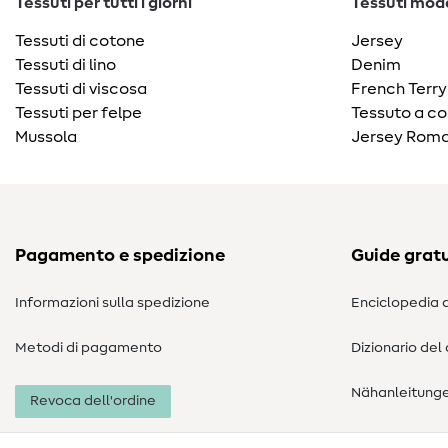
Tessuti per tutti i giorni
Tessuti moda
Tessuti di cotone
Jersey
Tessuti di lino
Denim
Tessuti di viscosa
French Terry
Tessuti per felpe
Tessuto a co
Mussola
Jersey Roma
Pagamento e spedizione
Guide gratu
Informazioni sulla spedizione
Enciclopedia d
Metodi di pagamento
Dizionario del
Nähanleitung
Revoca dell'ordine