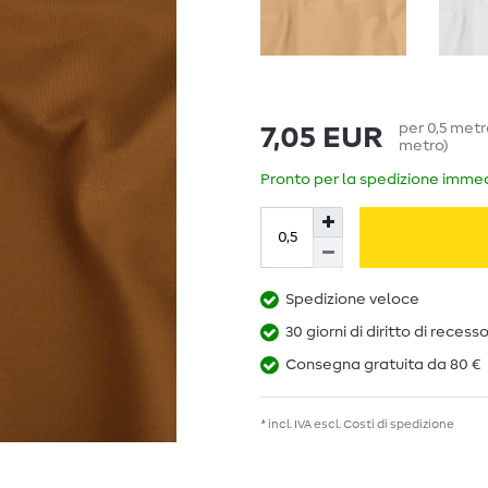
per
0,5
met
7,05 EUR
metro
)
Pronto per la spedizione immedi
Spedizione veloce
30 giorni di diritto di recess
Consegna gratuita da 80 €
* incl. IVA escl.
Costi di spedizione