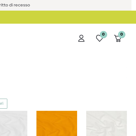
iritto di recesso
0
0
ri