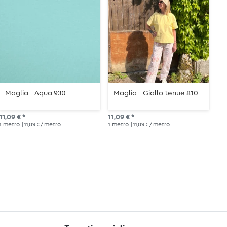
Maglia - Aqua 930
Maglia - Giallo tenue 810
C
f
11,09 € *
11,09 € *
9,9
1
metro
| 11,09 € / metro
1
metro
| 11,09 € / metro
1
me