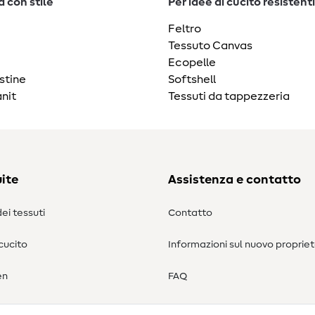
 con stile
Per idee di cucito resistenti
Feltro
Tessuto Canvas
Ecopelle
stine
Softshell
nit
Tessuti da tappezzeria
ite
Assistenza e contatto
ei tessuti
Contatto
 cucito
Informazioni sul nuovo propriet
en
FAQ
Diritto di recesso