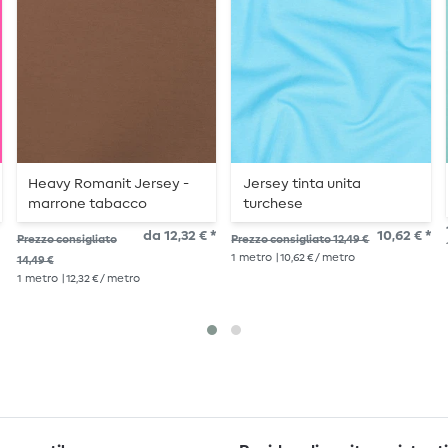
Heavy Romanit Jersey -
Jersey tinta unita
marrone tabacco
turchese
da 12,32 € *
10,62 € *
Prezzo consigliato
Prezzo consigliato 12,49 €
1
metro
| 10,62 € / metro
14,49 €
1
metro
| 12,32 € / metro