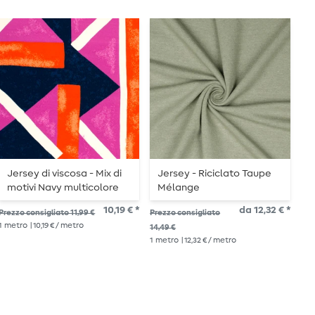
Jersey di viscosa - Mix di
Jersey - Riciclato Taupe
M
motivi Navy multicolore
Mélange
10,19 € *
da 12,32 € *
Pre
Prezzo consigliato 11,99 €
Prezzo consigliato
15,5
1
metro
| 10,19 € / metro
14,49 €
1
me
1
metro
| 12,32 € / metro