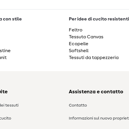
 con stile
Per idee di cucito resistenti
Feltro
Tessuto Canvas
Ecopelle
stine
Softshell
nit
Tessuti da tappezzeria
ite
Assistenza e contatto
ei tessuti
Contatto
 cucito
Informazioni sul nuovo propriet