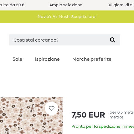
uita da 80 €
Ampia selezione
30 giorni di d
Novità: Air Mesh! Scoprilo ora!
Sale
Ispirazione
Marche preferite
per
0,5
met
7,50 EUR
metro
)
Pronto per la spedizione immedi