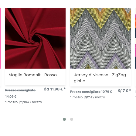
Maglia Romanit - Rosso
Jersey di viscosa - ZigZag
giallo
da 11,98 € *
Prezzo consigliato
9,17 € *
Prezzo consigliato 10,79 €
14,09 €
1
metro
| 9,17 € / metro
1
metro
| 11,98 € / metro