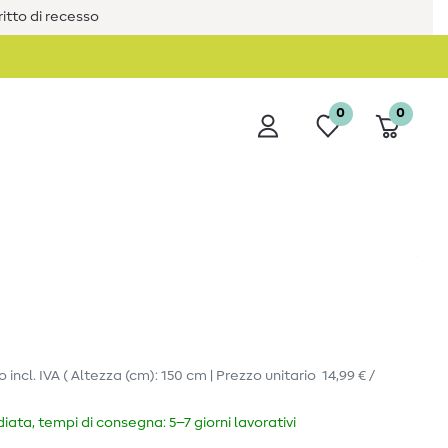
iritto di recesso
0
0
ro
incl. IVA
( Altezza (cm): 150 cm | Prezzo unitario
14,99 € /
ata, tempi di consegna: 5–7 giorni lavorativi