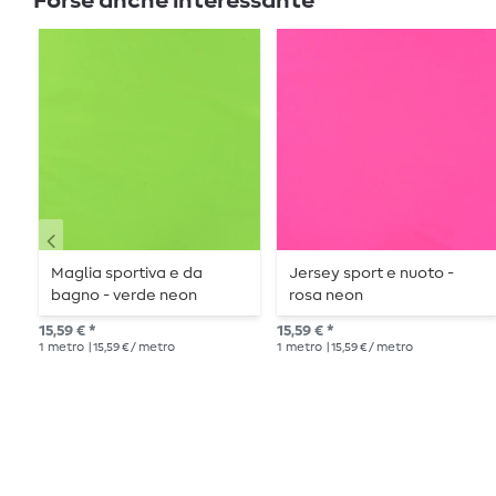
Forse anche interessante
Maglia sportiva e da
Jersey sport e nuoto -
bagno - verde neon
rosa neon
15,59 € *
15,59 € *
1
metro
| 15,59 € / metro
1
metro
| 15,59 € / metro