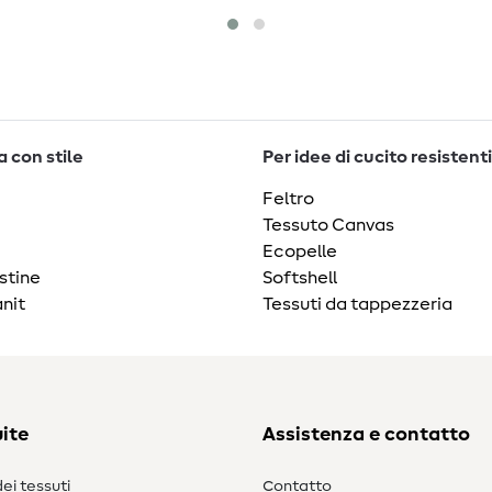
 con stile
Per idee di cucito resistenti
Feltro
Tessuto Canvas
Ecopelle
stine
Softshell
nit
Tessuti da tappezzeria
ite
Assistenza e contatto
ei tessuti
Contatto