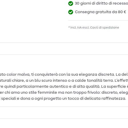
30 giorni di diritto di recess
Consegna gratuita da 80 €
* incl. IVA escl.
Costi di spedizione
inato color malva, ti conquisterà con la sua eleganza discreta. La del
rali chiare, a un blu scuro intenso o a calde tonalità terra. L’effet
re quindi particolarmente autentico e di alta qualità. La superfic
per chi ama uno stile femminile ma non troppo frivolo: discreto, elega
oni speciali e dona a ogni progetto un tocco di delicata raffinatezza.