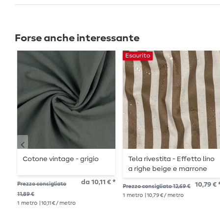
Forse anche interessante
Esaurito
Cotone vintage - grigio
Tela rivestita - Effetto lino
a righe beige e marrone
da 10,11 € *
Prezzo consigliato
10,79 € 
Prezzo consigliato 12,69 €
11,89 €
1
metro
| 10,79 € / metro
1
metro
| 10,11 € / metro