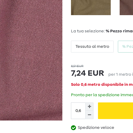
La tua selezione:
% Pezzo rima
Tessuto al metro
% Pe
8,51 EUR
7,24 EUR
per
1
metro
Solo 0,6 metro disponibile in 
Pronto per la spedizione immedi
Spedizione veloce