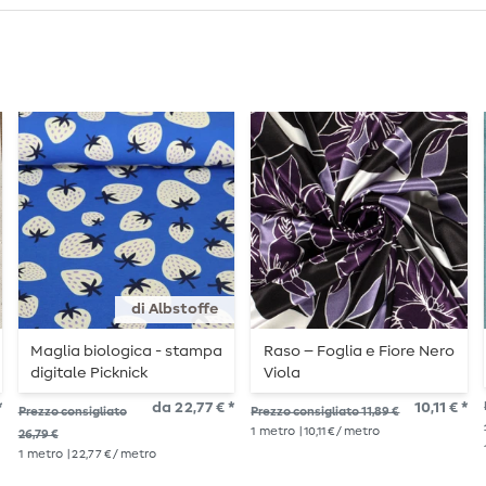
di Albstoffe
Maglia biologica - stampa
Raso – Foglia e Fiore Nero
digitale Picknick
Viola
Strawberries blu royal
*
da 22,77 € *
10,11 € *
Prezzo consigliato
Prezzo consigliato 11,89 €
1
metro
| 10,11 € / metro
26,79 €
1
metro
| 22,77 € / metro