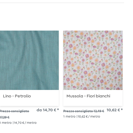
Lino - Petrolio
Mussola - Fiori bianchi
M
d
M
da 14,70 € *
10,62 € *
Prezzo consigliato
Prezzo consigliato 12,49 €
Pre
1
metro
| 10,62 € / metro
17,29 €
18,
1
metro
| 14,70 € / metro
1
me