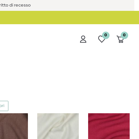
iritto di recesso
0
0
ori