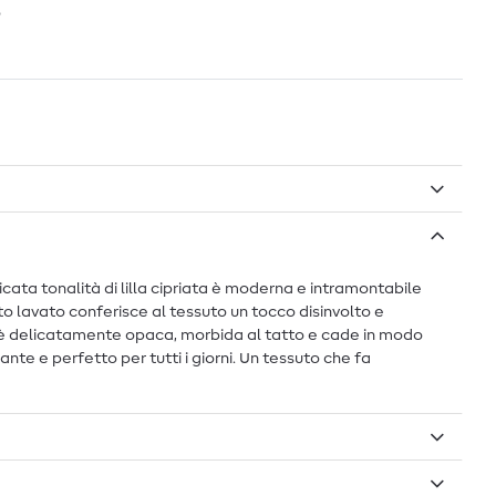
o
icata tonalità di lilla cipriata è moderna e intramontabile
to lavato conferisce al tessuto un tocco disinvolto e
ie è delicatamente opaca, morbida al tatto e cade in modo
nte e perfetto per tutti i giorni. Un tessuto che fa