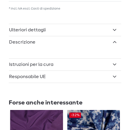
* incl. IVA escl.
Costi di spedizione
Ulteriori dettagli
Descrizione
Istruzioni per la cura
Responsabile UE
Forse anche interessante
-32%
-