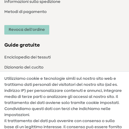
Informazioni sulla spedizione
Metodi di pagamento
Revoca dell'ordine
Guide gratuite
Enciclopedia dei tessuti
Dizionario del cucito
Nähanleitungen
Utilizziamo cookie e tecnologie simili sul nostro sito web e
trattiamo dati personali dei visitatori del nostro sito (ad es.
Assistenza e contatto
indirizzo IP) per personalizzare contenuti e annunci, integrare
media di terze parti o analizzare gli accessi al nostro sito. Il
Contatto
trattamento dei dati avviene solo tramite cookie impostati.
Condividiamo questi dati con terzi che indichiamo nelle
Informazioni sul nuovo proprietario
impostazioni.
Il trattamento dei dati può avvenire con consenso o sulla
FAQ
base di un legittimo interesse. Il consenso può essere fornito