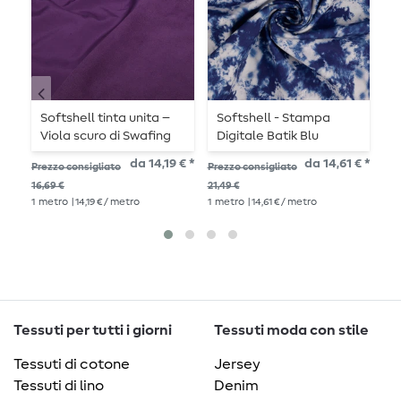
Softshell tinta unita –
Softshell - Stampa
T
Viola scuro di Swafing
Digitale Batik Blu
t
t
da 14,19 € *
da 14,61 € *
Prezzo consigliato
Prezzo consigliato
Pre
v
16,69 €
21,49 €
21,
1
metro
| 14,19 € / metro
1
metro
| 14,61 € / metro
1
me
Tessuti per tutti i giorni
Tessuti moda con stile
Tessuti di cotone
Jersey
Tessuti di lino
Denim