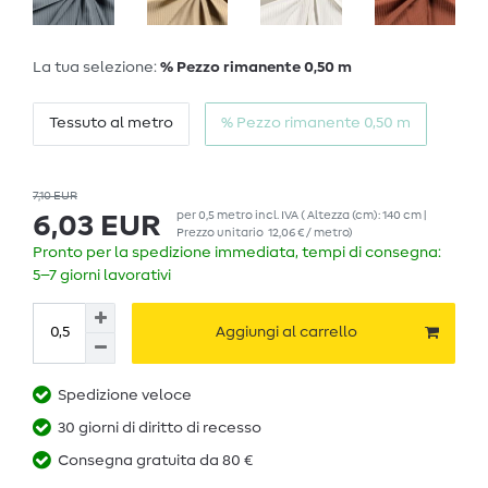
La tua selezione:
% Pezzo rimanente 0,50 m
Tessuto al metro
% Pezzo rimanente 0,50 m
7,10 EUR
per
0,5
metro
incl. IVA
( Altezza (cm): 140 cm |
6,03 EUR
Prezzo unitario
12,06 € / metro
)
Pronto per la spedizione immediata, tempi di consegna:
5–7 giorni lavorativi
Aggiungi al carrello
Spedizione veloce
30 giorni di diritto di recesso
Consegna gratuita da 80 €