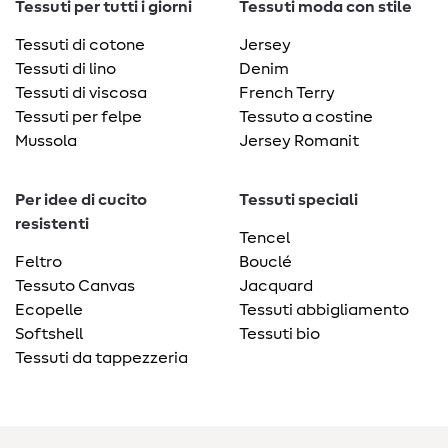
Tessuti per tutti i giorni
Tessuti moda con stile
Tessuti di cotone
Jersey
Tessuti di lino
Denim
Tessuti di viscosa
French Terry
Tessuti per felpe
Tessuto a costine
Mussola
Jersey Romanit
Per idee di cucito
Tessuti speciali
resistenti
Tencel
Feltro
Bouclé
Tessuto Canvas
Jacquard
Ecopelle
Tessuti abbigliamento
Softshell
Tessuti bio
Tessuti da tappezzeria