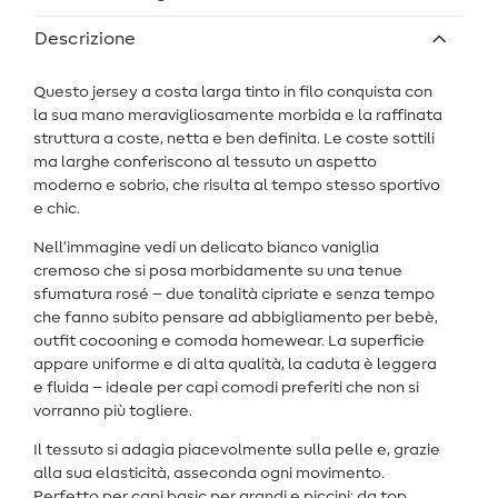
Descrizione
Questo jersey a costa larga tinto in filo conquista con
la sua mano meravigliosamente morbida e la raffinata
struttura a coste, netta e ben definita. Le coste sottili
ma larghe conferiscono al tessuto un aspetto
moderno e sobrio, che risulta al tempo stesso sportivo
e chic.
Nell’immagine vedi un delicato bianco vaniglia
cremoso che si posa morbidamente su una tenue
sfumatura rosé – due tonalità cipriate e senza tempo
che fanno subito pensare ad abbigliamento per bebè,
outfit cocooning e comoda homewear. La superficie
appare uniforme e di alta qualità, la caduta è leggera
e fluida – ideale per capi comodi preferiti che non si
vorranno più togliere.
Il tessuto si adagia piacevolmente sulla pelle e, grazie
alla sua elasticità, asseconda ogni movimento.
Perfetto per capi basic per grandi e piccini: da top,