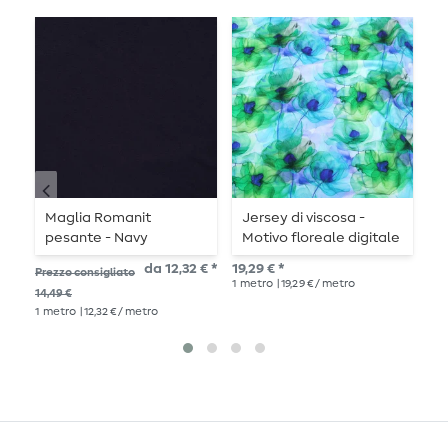
Maglia Romanit
Jersey di viscosa -
J
pesante - Navy
Motivo floreale digitale
verde
12,
da 12,32 € *
19,29 € *
Prezzo consigliato
1
me
1
metro
| 19,29 € / metro
14,49 €
1
metro
| 12,32 € / metro