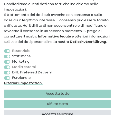
Condividiamo questi dati con terzi che indichiamo nelle
Informazioni sul nuovo proprietario
impostazioni.
Il trattamento dei dati può avvenire con consenso o sulla
FAQ
base di un legittimo interesse. Il consenso può essere fornito
Diritto di recesso
o rifiutato. Hai il diritto di non acconsentire e di modificare o
revocare il consenso in un secondo momento. Si prega di
Popolare
consultare il nostro
Informativa legale
e ulteriori informazioni
sull'uso dei dati personali nella nostra
Dati­schutz­erklärung
.
Tessuti
Essenziale
Accessori cucito
Statistiche
Marketing
Sale
Media esterni
DHL Preferred Delivery
Funzionale
Ulteriori impostazioni
Accetta tutto
Informazioni legali
Privacy
Condizioni generali
Diritto di recesso
Rifiuta tutto
Accetta selezione