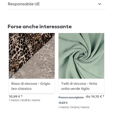
Responsabile UE
Forse anche interessante
Raso di viscosa - Grigio
Twill di viscosa - tinta
M
leo classico
unita verde tiglio
n
finitura Tencel
10,99 € *
da 14,10 € *
Prezzo consigliato
Pre
1
metro
| 10,99 € / metro
16,59 €
11,9
1
metro
| 14,10 € / metro
1
me