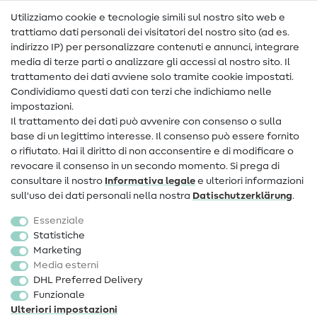
Nähanleitungen
Utilizziamo cookie e tecnologie simili sul nostro sito web e
trattiamo dati personali dei visitatori del nostro sito (ad es.
Assistenza e contatto
indirizzo IP) per personalizzare contenuti e annunci, integrare
media di terze parti o analizzare gli accessi al nostro sito. Il
Contatto
trattamento dei dati avviene solo tramite cookie impostati.
Condividiamo questi dati con terzi che indichiamo nelle
Informazioni sul nuovo proprietario
impostazioni.
Il trattamento dei dati può avvenire con consenso o sulla
FAQ
base di un legittimo interesse. Il consenso può essere fornito
Diritto di recesso
o rifiutato. Hai il diritto di non acconsentire e di modificare o
revocare il consenso in un secondo momento. Si prega di
Popolare
consultare il nostro
Informativa legale
e ulteriori informazioni
sull'uso dei dati personali nella nostra
Dati­schutz­erklärung
.
Tessuti
Essenziale
Accessori cucito
Statistiche
Marketing
Sale
Media esterni
DHL Preferred Delivery
Funzionale
Ulteriori impostazioni