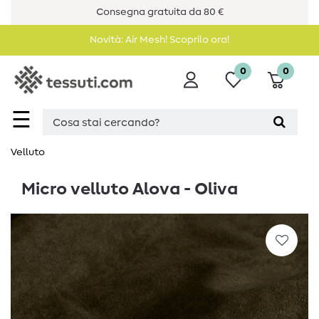
Consegna gratuita da 80 €
Novità: Air Mesh! Scoprilo ora!
0
0
☰
Velluto
Micro velluto Alova - Oliva