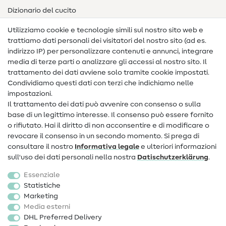
Dizionario del cucito
Nähanleitungen
Utilizziamo cookie e tecnologie simili sul nostro sito web e
trattiamo dati personali dei visitatori del nostro sito (ad es.
Assistenza e contatto
indirizzo IP) per personalizzare contenuti e annunci, integrare
media di terze parti o analizzare gli accessi al nostro sito. Il
Contatto
trattamento dei dati avviene solo tramite cookie impostati.
Condividiamo questi dati con terzi che indichiamo nelle
Informazioni sul nuovo proprietario
impostazioni.
Il trattamento dei dati può avvenire con consenso o sulla
FAQ
base di un legittimo interesse. Il consenso può essere fornito
Diritto di recesso
o rifiutato. Hai il diritto di non acconsentire e di modificare o
revocare il consenso in un secondo momento. Si prega di
Popolare
consultare il nostro
Informativa legale
e ulteriori informazioni
sull'uso dei dati personali nella nostra
Dati­schutz­erklärung
.
Tessuti
Essenziale
Accessori cucito
Statistiche
Marketing
Sale
Media esterni
DHL Preferred Delivery