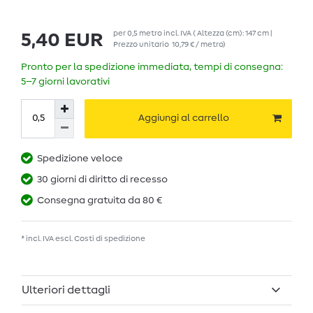
per
0,5
metro
incl. IVA
( Altezza (cm): 147 cm |
5,40 EUR
Prezzo unitario
10,79 € / metro
)
Pronto per la spedizione immediata, tempi di consegna:
5–7 giorni lavorativi
Aggiungi al carrello
Spedizione veloce
30 giorni di diritto di recesso
Consegna gratuita da 80 €
* incl. IVA escl.
Costi di spedizione
Ulteriori dettagli