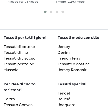
1
metro
| 12,49 € / metro
1
metro
| 5,39 € / metro
1
me
Tessuti per tutti i giorni
Tessuti moda con stile
Tessuti di cotone
Jersey
Tessuti di lino
Denim
Tessuti di viscosa
French Terry
Tessuti per felpe
Tessuto a costine
Mussola
Jersey Romanit
Per idee di cucito
Tessuti speciali
resistenti
Tencel
Feltro
Bouclé
Tessuto Canvas
Jacquard