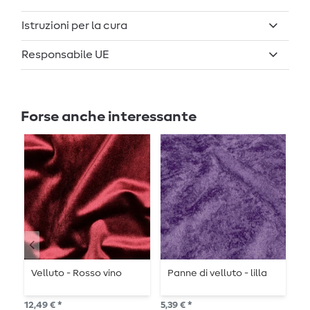
Istruzioni per la cura
Responsabile UE
Forse anche interessante
Velluto - Rosso vino
Panne di velluto - lilla
V
12,49 € *
5,39 € *
12,