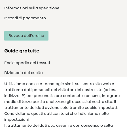
Informazioni sulla spedizione
Metodi di pagamento
Revoca dell'ordine
Guide gratuite
Enciclopedia dei tessuti
Dizionario del cucito
Nähanleitungen
Utilizziamo cookie e tecnologie simili sul nostro sito web e
trattiamo dati personali dei visitatori del nostro sito (ad es.
Assistenza e contatto
indirizzo IP) per personalizzare contenuti e annunci, integrare
media di terze parti o analizzare gli accessi al nostro sito. Il
Contatto
trattamento dei dati avviene solo tramite cookie impostati.
Condividiamo questi dati con terzi che indichiamo nelle
Informazioni sul nuovo proprietario
impostazioni.
Il trattamento dei dati può avvenire con consenso o sulla
FAQ