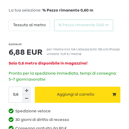
La tua selezione:
% Pezzo rimanente 0,60 m
Tessuto al metro
% Pezzo rimanente 0,60 m
8,09 EUR
per
1
metro
incl. IVA
( Altezza (cm): 135 cm | Prezzo
6,88 EUR
unitario
11,47 € / metro
)
Solo 0,6 metro disponibile in magazzino!
Pronto per la spedizione immediata, tempi di consegna:
5–7 giorni lavorativi
Aggiungi al carrello
Spedizione veloce
30 giorni di diritto di recesso
Consegna gratuita da 80 €