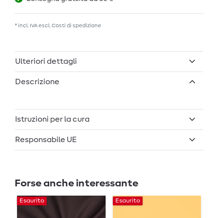
* incl. IVA escl.
Costi di spedizione
Ulteriori dettagli
Descrizione
Istruzioni per la cura
Responsabile UE
Forse anche interessante
Esaurito
Esaurito
Es