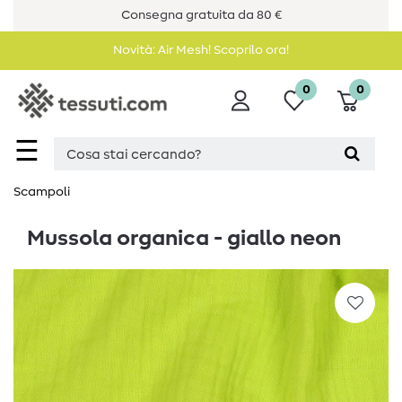
Consegna gratuita da 80 €
Novità: Air Mesh! Scoprilo ora!
0
0
☰
Scampoli
Mussola organica - giallo neon