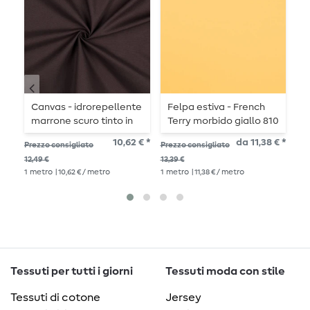
Canvas - idrorepellente
Felpa estiva - French
S
marrone scuro tinto in
Terry morbido giallo 810
T
filo
struttura ad anello
p
10,62 € *
da 11,38 € *
Prezzo consigliato
Prezzo consigliato
Pre
s
12,49 €
13,39 €
20,
1
metro
| 10,62 € / metro
1
metro
| 11,38 € / metro
1
me
Tessuti per tutti i giorni
Tessuti moda con stile
Tessuti di cotone
Jersey