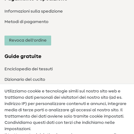
Informazioni sulla spedizione
Metodi di pagamento
Revoca dell'ordine
Guide gratuite
Enciclopedia dei tessuti
Dizionario del cucito
Nähanleitungen
Utilizziamo cookie e tecnologie simili sul nostro sito web e
trattiamo dati personali dei visitatori del nostro sito (ad es.
Assistenza e contatto
indirizzo IP) per personalizzare contenuti e annunci, integrare
media di terze parti o analizzare gli accessi al nostro sito. Il
Contatto
trattamento dei dati avviene solo tramite cookie impostati.
Condividiamo questi dati con terzi che indichiamo nelle
Informazioni sul nuovo proprietario
impostazioni.