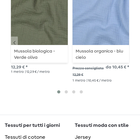
Mussola biologica -
Mussola organica - blu
M
Verde oliva
cielo
m
12,29 € *
da 10,45 € *
Prezzo consigliato
Pre
1
metro
| 12,29 € / metro
12,29 €
12,2
1
metro
| 10,45 € / metro
1
me
Tessuti per tutti i giorni
Tessuti moda con stile
Tessuti di cotone
Jersey