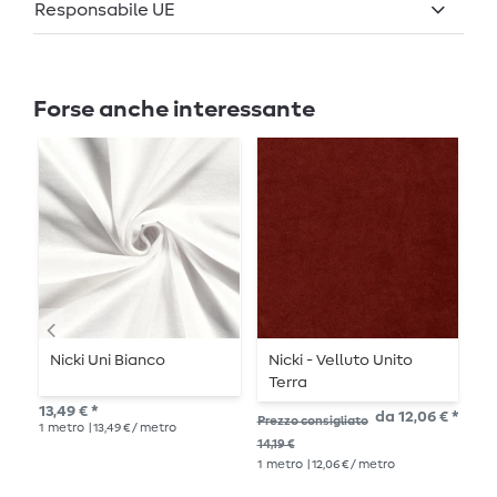
Responsabile UE
Forse anche interessante
Nicki Uni Bianco
Nicki - Velluto Unito
N
Terra
13,49 € *
13,
da 12,06 € *
Prezzo consigliato
1
metro
| 13,49 € / metro
1
me
14,19 €
1
metro
| 12,06 € / metro