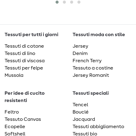
Tessuti per tutti i giorni
Tessuti moda con stile
Tessuti di cotone
Jersey
Tessuti di lino
Denim
Tessuti di viscosa
French Terry
Tessuti per felpe
Tessuto a costine
Mussola
Jersey Romanit
Per idee di cucito
Tessuti speciali
resistenti
Tencel
Feltro
Bouclé
Tessuto Canvas
Jacquard
Ecopelle
Tessuti abbigliamento
Softshell
Tessuti bio