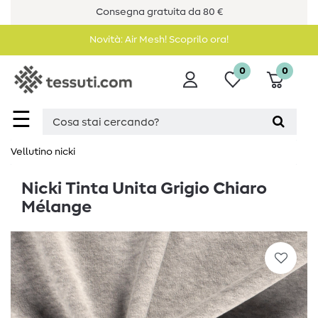
Consegna gratuita da 80 €
Novità: Air Mesh! Scoprilo ora!
0
0
☰
Vellutino nicki
Nicki Tinta Unita Grigio Chiaro
Mélange