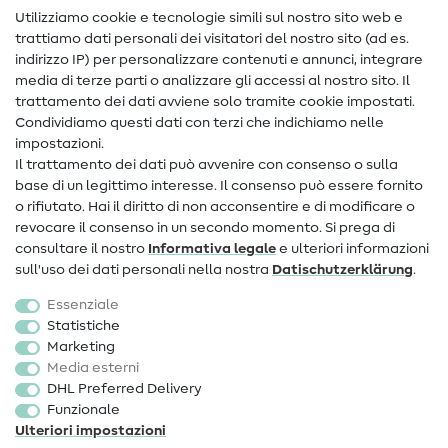
Nähanleitungen
Utilizziamo cookie e tecnologie simili sul nostro sito web e
trattiamo dati personali dei visitatori del nostro sito (ad es.
Assistenza e contatto
indirizzo IP) per personalizzare contenuti e annunci, integrare
media di terze parti o analizzare gli accessi al nostro sito. Il
Contatto
trattamento dei dati avviene solo tramite cookie impostati.
Condividiamo questi dati con terzi che indichiamo nelle
Informazioni sul nuovo proprietario
impostazioni.
Il trattamento dei dati può avvenire con consenso o sulla
FAQ
base di un legittimo interesse. Il consenso può essere fornito
Diritto di recesso
o rifiutato. Hai il diritto di non acconsentire e di modificare o
revocare il consenso in un secondo momento. Si prega di
Popolare
consultare il nostro
Informativa legale
e ulteriori informazioni
sull'uso dei dati personali nella nostra
Dati­schutz­erklärung
.
Tessuti
Essenziale
Accessori cucito
Statistiche
Marketing
Sale
Media esterni
DHL Preferred Delivery
Funzionale
Ulteriori impostazioni