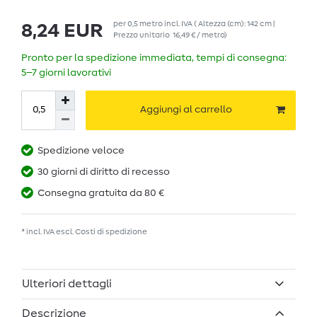
per
0,5
metro
incl. IVA
( Altezza (cm): 142 cm |
8,24 EUR
Prezzo unitario
16,49 € / metro
)
Pronto per la spedizione immediata, tempi di consegna:
5–7 giorni lavorativi
Aggiungi al carrello
Spedizione veloce
30 giorni di diritto di recesso
Consegna gratuita da 80 €
* incl. IVA escl.
Costi di spedizione
Ulteriori dettagli
Descrizione