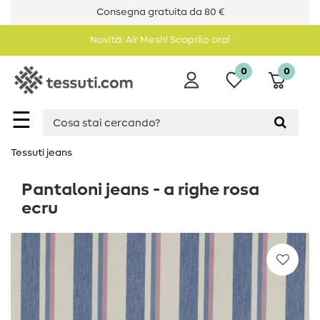
Consegna gratuita da 80 €
Novità: Air Mesh! Scoprilo ora!
0
0
☰
Tessuti jeans
Pantaloni jeans - a righe rosa
ecru