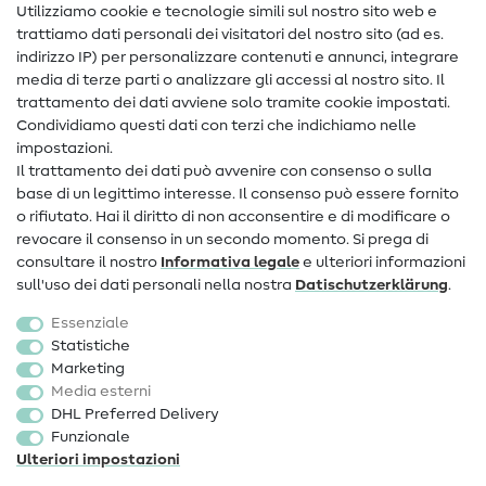
Nähanleitungen
Utilizziamo cookie e tecnologie simili sul nostro sito web e
trattiamo dati personali dei visitatori del nostro sito (ad es.
Assistenza e contatto
indirizzo IP) per personalizzare contenuti e annunci, integrare
media di terze parti o analizzare gli accessi al nostro sito. Il
Contatto
trattamento dei dati avviene solo tramite cookie impostati.
Condividiamo questi dati con terzi che indichiamo nelle
Informazioni sul nuovo proprietario
impostazioni.
Il trattamento dei dati può avvenire con consenso o sulla
FAQ
base di un legittimo interesse. Il consenso può essere fornito
Diritto di recesso
o rifiutato. Hai il diritto di non acconsentire e di modificare o
revocare il consenso in un secondo momento. Si prega di
Popolare
consultare il nostro
Informativa legale
e ulteriori informazioni
sull'uso dei dati personali nella nostra
Dati­schutz­erklärung
.
Tessuti
Essenziale
Accessori cucito
Statistiche
Marketing
Sale
Media esterni
DHL Preferred Delivery
Funzionale
Ulteriori impostazioni