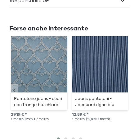
Responsabile UE
Forse anche interessante
Pantalone jeans - cuori
Jeans pantaloni -
J
con frange blu chiaro
Jacquard righe blu
scuro
13,
29,19 € *
12,89 € *
1
me
1
metro
| 29,19 € / metro
1
metro
| 12,89 € / metro