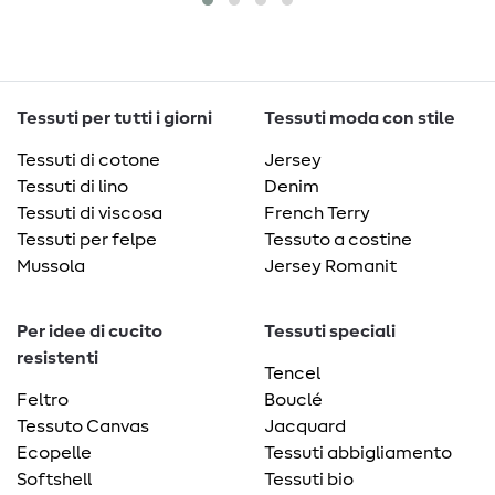
Tessuti per tutti i giorni
Tessuti moda con stile
Tessuti di cotone
Jersey
Tessuti di lino
Denim
Tessuti di viscosa
French Terry
Tessuti per felpe
Tessuto a costine
Mussola
Jersey Romanit
Per idee di cucito
Tessuti speciali
resistenti
Tencel
Feltro
Bouclé
Tessuto Canvas
Jacquard
Ecopelle
Tessuti abbigliamento
Softshell
Tessuti bio