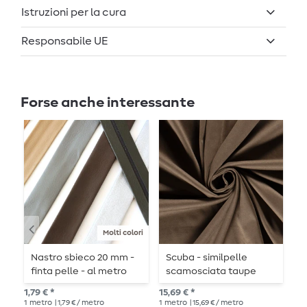
Istruzioni per la cura
Responsabile UE
Forse anche interessante
Molti colori
Nastro sbieco 20 mm -
Scuba - similpelle
P
finta pelle - al metro
scamosciata taupe
S
grigio
1,79 € *
15,69 € *
12,
1
metro
| 1,79 € / metro
1
metro
| 15,69 € / metro
1
me