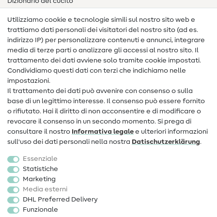
Dizionario del cucito
Nähanleitungen
Utilizziamo cookie e tecnologie simili sul nostro sito web e
trattiamo dati personali dei visitatori del nostro sito (ad es.
Assistenza e contatto
indirizzo IP) per personalizzare contenuti e annunci, integrare
media di terze parti o analizzare gli accessi al nostro sito. Il
Contatto
trattamento dei dati avviene solo tramite cookie impostati.
Condividiamo questi dati con terzi che indichiamo nelle
Informazioni sul nuovo proprietario
impostazioni.
Il trattamento dei dati può avvenire con consenso o sulla
FAQ
base di un legittimo interesse. Il consenso può essere fornito
Diritto di recesso
o rifiutato. Hai il diritto di non acconsentire e di modificare o
revocare il consenso in un secondo momento. Si prega di
Popolare
consultare il nostro
Informativa legale
e ulteriori informazioni
sull'uso dei dati personali nella nostra
Dati­schutz­erklärung
.
Tessuti
Essenziale
Accessori cucito
Statistiche
Marketing
Sale
Media esterni
DHL Preferred Delivery
Funzionale