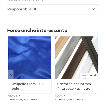
Responsabile UE
Forse anche interessante
Molti colori
Similpelle Micro – Blu
Nastro sbieco 20 mm -
S
reale
finta pelle - al metro
p
16,19 € *
1,79 € *
16,
1
metro
| 16,19 € / metro
1
metro
| 1,79 € / metro
1
me