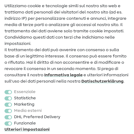
Nähanleitungen
Utilizziamo cookie e tecnologie simili sul nostro sito web e
trattiamo dati personali dei visitatori del nostro sito (ad es.
Assistenza e contatto
indirizzo IP) per personalizzare contenuti e annunci, integrare
media di terze parti o analizzare gli accessi al nostro sito. Il
Contatto
trattamento dei dati avviene solo tramite cookie impostati.
Condividiamo questi dati con terzi che indichiamo nelle
Informazioni sul nuovo proprietario
impostazioni.
Il trattamento dei dati può avvenire con consenso o sulla
FAQ
base di un legittimo interesse. Il consenso può essere fornito
Diritto di recesso
o rifiutato. Hai il diritto di non acconsentire e di modificare o
revocare il consenso in un secondo momento. Si prega di
Popolare
consultare il nostro
Informativa legale
e ulteriori informazioni
sull'uso dei dati personali nella nostra
Dati­schutz­erklärung
.
Tessuti
Essenziale
Accessori cucito
Statistiche
Marketing
Sale
Media esterni
DHL Preferred Delivery
Funzionale
Ulteriori impostazioni