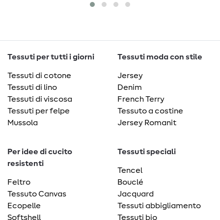
Tessuti per tutti i giorni
Tessuti moda con stile
Tessuti di cotone
Jersey
Tessuti di lino
Denim
Tessuti di viscosa
French Terry
Tessuti per felpe
Tessuto a costine
Mussola
Jersey Romanit
Per idee di cucito
Tessuti speciali
resistenti
Tencel
Feltro
Bouclé
Tessuto Canvas
Jacquard
Ecopelle
Tessuti abbigliamento
Softshell
Tessuti bio