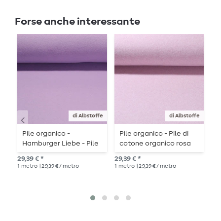
Forse anche interessante
di Albstoffe
di Albstoffe
Pile organico -
Pile organico - Pile di
W
Hamburger Liebe - Pile
cotone organico rosa
d
di cotone organico lilla
melange
r
29,39 € *
29,39 € *
10,
1
metro
| 29,39 € / metro
1
metro
| 29,39 € / metro
1
me