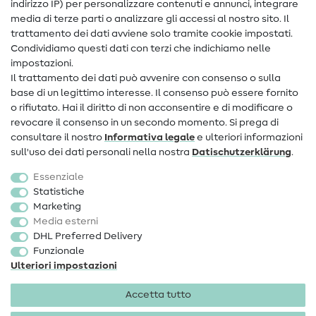
Assistenza e contatto
indirizzo IP) per personalizzare contenuti e annunci, integrare
media di terze parti o analizzare gli accessi al nostro sito. Il
Contatto
trattamento dei dati avviene solo tramite cookie impostati.
Condividiamo questi dati con terzi che indichiamo nelle
Informazioni sul nuovo proprietario
impostazioni.
Il trattamento dei dati può avvenire con consenso o sulla
FAQ
base di un legittimo interesse. Il consenso può essere fornito
Diritto di recesso
o rifiutato. Hai il diritto di non acconsentire e di modificare o
revocare il consenso in un secondo momento. Si prega di
Popolare
consultare il nostro
Informativa legale
e ulteriori informazioni
sull'uso dei dati personali nella nostra
Dati­schutz­erklärung
.
Tessuti
Essenziale
Accessori cucito
Statistiche
Marketing
Sale
Media esterni
DHL Preferred Delivery
Funzionale
Ulteriori impostazioni
Accetta tutto
Informazioni legali
Privacy
Condizioni generali