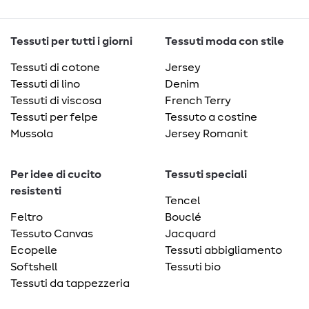
Tessuti per tutti i giorni
Tessuti moda con stile
Tessuti di cotone
Jersey
Tessuti di lino
Denim
Tessuti di viscosa
French Terry
Tessuti per felpe
Tessuto a costine
Mussola
Jersey Romanit
Per idee di cucito
Tessuti speciali
resistenti
Tencel
Feltro
Bouclé
Tessuto Canvas
Jacquard
Ecopelle
Tessuti abbigliamento
Softshell
Tessuti bio
Tessuti da tappezzeria