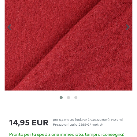
per
0,5
metro
incl. IVA
( Altezza (cm): 140 cm |
14,95 EUR
Prezzo unitario
29,89 € / metro
)
Pronto per la spedizione immediata, tempi di consegna: