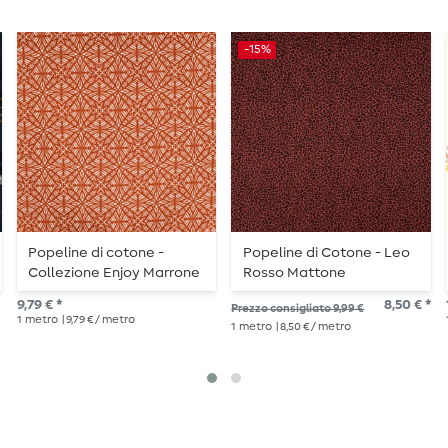
-15%
Popeline di cotone -
Popeline di Cotone - Leo
Collezione Enjoy Marrone
Rosso Mattone
astratto
9,79 € *
8,50 € *
Prezzo consigliato 9,99 €
1
metro
| 9,79 € / metro
1
metro
| 8,50 € / metro