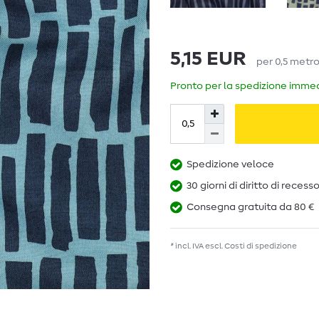
5,15 EUR
per
0,5
metr
Pronto per la spedizione immedi
Spedizione veloce
30 giorni di diritto di recess
Consegna gratuita da 80 €
* incl. IVA escl.
Costi di spedizione