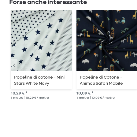
Forse anche interessante
Popeline di cotone - Mini
Popeline di Cotone -
Stars White Navy
Animali Safari Mobile
Navy
10,29 € *
10,09 € *
1
metro
| 10,29 € / metro
1
metro
| 10,09 € / metro