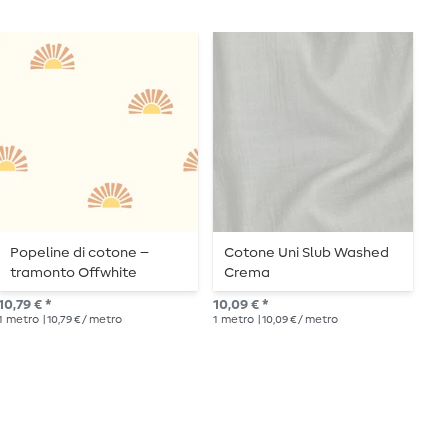
-
Popeline di cotone –
Cotone Uni Slub Washed
P
tramonto Offwhite
Crema
A
A
10,79 € *
10,09 € *
Pre
1
metro
| 10,79 € / metro
1
metro
| 10,09 € / metro
1
me