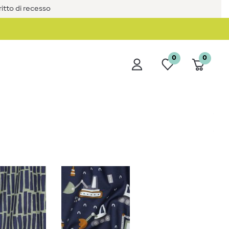
iritto di recesso
0
0