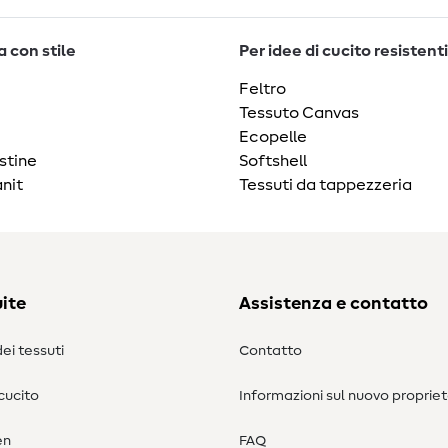
 con stile
Per idee di cucito resistenti
Feltro
Tessuto Canvas
Ecopelle
stine
Softshell
nit
Tessuti da tappezzeria
ite
Assistenza e contatto
ei tessuti
Contatto
 cucito
Informazioni sul nuovo propriet
en
FAQ