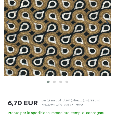
per
0,5
metro
incl. IVA
( Altezza (cm): 155 cm |
6,70 EUR
Prezzo unitario
13,39 € / metro
)
Pronto per la spedizione immediata, tempi di consegna: