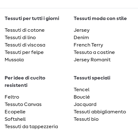
Tessuti per tutti i giorni
Tessuti moda con stile
Tessuti di cotone
Jersey
Tessuti di lino
Denim
Tessuti di viscosa
French Terry
Tessuti per felpe
Tessuto a costine
Mussola
Jersey Romanit
Per idee di cucito
Tessuti speciali
resistenti
Tencel
Feltro
Bouclé
Tessuto Canvas
Jacquard
Ecopelle
Tessuti abbigliamento
Softshell
Tessuti bio
Tessuti da tappezzeria