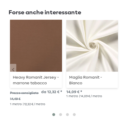
Forse anche interessante
Heavy Romanit Jersey -
Maglia Romanit -
M
marrone tabacco
Bianco
u
da 12,32 € *
14,09 € *
11,
Prezzo consigliato
1
metro
| 14,09 € / metro
1
me
14,49 €
1
metro
| 12,32 € / metro