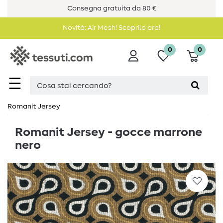
Consegna gratuita da 80 €
Novità: Air Mesh! Scoprilo ora!
0
0
☰
Romanit Jersey
Romanit Jersey - gocce marrone
nero