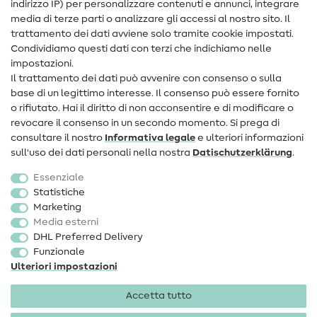
Assistenza e contatto
indirizzo IP) per personalizzare contenuti e annunci, integrare
media di terze parti o analizzare gli accessi al nostro sito. Il
Contatto
trattamento dei dati avviene solo tramite cookie impostati.
Condividiamo questi dati con terzi che indichiamo nelle
Informazioni sul nuovo proprietario
impostazioni.
Il trattamento dei dati può avvenire con consenso o sulla
FAQ
base di un legittimo interesse. Il consenso può essere fornito
Diritto di recesso
o rifiutato. Hai il diritto di non acconsentire e di modificare o
revocare il consenso in un secondo momento. Si prega di
Popolare
consultare il nostro
Informativa legale
e ulteriori informazioni
sull'uso dei dati personali nella nostra
Dati­schutz­erklärung
.
Tessuti
Essenziale
Accessori cucito
Statistiche
Marketing
Sale
Media esterni
DHL Preferred Delivery
Funzionale
Ulteriori impostazioni
Accetta tutto
Informazioni legali
Privacy
Condizioni generali