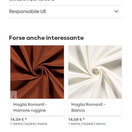
Responsabile UE
Forse anche interessante
Maglia Romanit -
Maglia Romanit -
C
Marrone ruggine
Bianco
-
14,09 € *
14,09 € *
Pre
1
metro
| 14,09 € / metro
1
metro
| 14,09 € / metro
14,