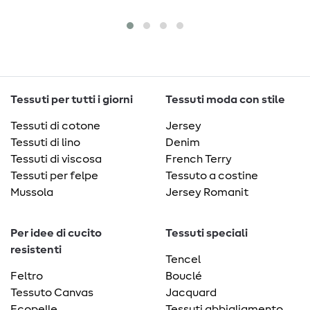
1
me
Tessuti per tutti i giorni
Tessuti moda con stile
Tessuti di cotone
Jersey
Tessuti di lino
Denim
Tessuti di viscosa
French Terry
Tessuti per felpe
Tessuto a costine
Mussola
Jersey Romanit
Per idee di cucito
Tessuti speciali
resistenti
Tencel
Feltro
Bouclé
Tessuto Canvas
Jacquard
Ecopelle
Tessuti abbigliamento