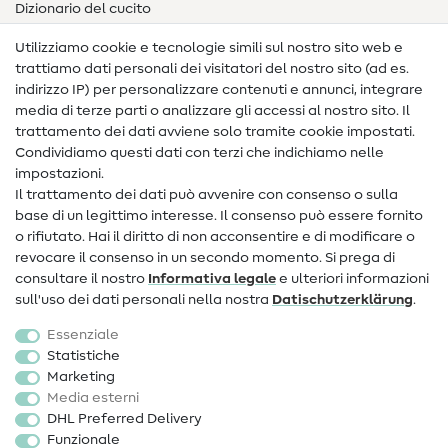
Dizionario del cucito
Nähanleitungen
Utilizziamo cookie e tecnologie simili sul nostro sito web e
trattiamo dati personali dei visitatori del nostro sito (ad es.
Assistenza e contatto
indirizzo IP) per personalizzare contenuti e annunci, integrare
media di terze parti o analizzare gli accessi al nostro sito. Il
Contatto
trattamento dei dati avviene solo tramite cookie impostati.
Condividiamo questi dati con terzi che indichiamo nelle
Informazioni sul nuovo proprietario
impostazioni.
Il trattamento dei dati può avvenire con consenso o sulla
FAQ
base di un legittimo interesse. Il consenso può essere fornito
Diritto di recesso
o rifiutato. Hai il diritto di non acconsentire e di modificare o
revocare il consenso in un secondo momento. Si prega di
Popolare
consultare il nostro
Informativa legale
e ulteriori informazioni
sull'uso dei dati personali nella nostra
Dati­schutz­erklärung
.
Tessuti
Essenziale
Accessori cucito
Statistiche
Marketing
Sale
Media esterni
DHL Preferred Delivery
Funzionale