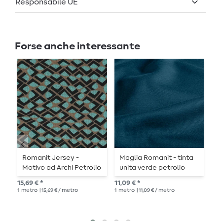
Responsabile UE
Forse anche interessante
Romanit Jersey -
Maglia Romanit - tinta
M
Motivo ad Archi Petrolio
unita verde petrolio
R
15,69 € *
11,09 € *
Pre
1
metro
| 15,69 € / metro
1
metro
| 11,09 € / metro
14,
1
me