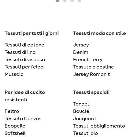
Tessuti per tutti i giorni
Tessuti moda con stile
Tessuti di cotone
Jersey
Tessuti di lino
Denim
Tessuti di viscosa
French Terry
Tessuti per felpe
Tessuto a costine
Mussola
Jersey Romanit
Per idee di cucito
Tessuti speciali
resistenti
Tencel
Feltro
Bouclé
Tessuto Canvas
Jacquard
Ecopelle
Tessuti abbigliamento
Softshell
Tessuti bio