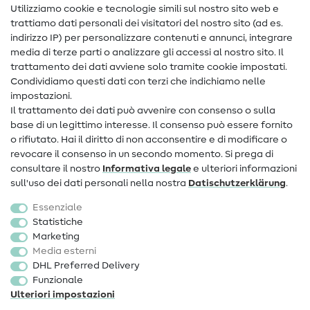
Nähanleitungen
Utilizziamo cookie e tecnologie simili sul nostro sito web e
trattiamo dati personali dei visitatori del nostro sito (ad es.
Assistenza e contatto
indirizzo IP) per personalizzare contenuti e annunci, integrare
media di terze parti o analizzare gli accessi al nostro sito. Il
Contatto
trattamento dei dati avviene solo tramite cookie impostati.
Condividiamo questi dati con terzi che indichiamo nelle
Informazioni sul nuovo proprietario
impostazioni.
Il trattamento dei dati può avvenire con consenso o sulla
FAQ
base di un legittimo interesse. Il consenso può essere fornito
Diritto di recesso
o rifiutato. Hai il diritto di non acconsentire e di modificare o
revocare il consenso in un secondo momento. Si prega di
Popolare
consultare il nostro
Informativa legale
e ulteriori informazioni
sull'uso dei dati personali nella nostra
Dati­schutz­erklärung
.
Tessuti
Essenziale
Accessori cucito
Statistiche
Marketing
Sale
Media esterni
DHL Preferred Delivery
Funzionale
Ulteriori impostazioni