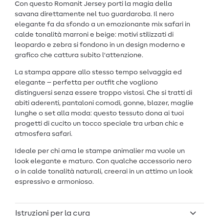
Con questo Romanit Jersey porti la magia della
savana direttamente nel tuo guardaroba. Il nero
elegante fa da sfondo a un emozionante mix safari in
calde tonalità marroni e beige: motivi stilizzati di
leopardo e zebra si fondono in un design moderno e
grafico che cattura subito l'attenzione.
La stampa appare allo stesso tempo selvaggia ed
elegante – perfetta per outfit che vogliono
distinguersi senza essere troppo vistosi. Che si tratti di
abiti aderenti, pantaloni comodi, gonne, blazer, maglie
lunghe o set alla moda: questo tessuto dona ai tuoi
progetti di cucito un tocco speciale tra urban chic e
atmosfera safari.
Ideale per chi ama le stampe animalier ma vuole un
look elegante e maturo. Con qualche accessorio nero
o in calde tonalità naturali, creerai in un attimo un look
espressivo e armonioso.
Istruzioni per la cura