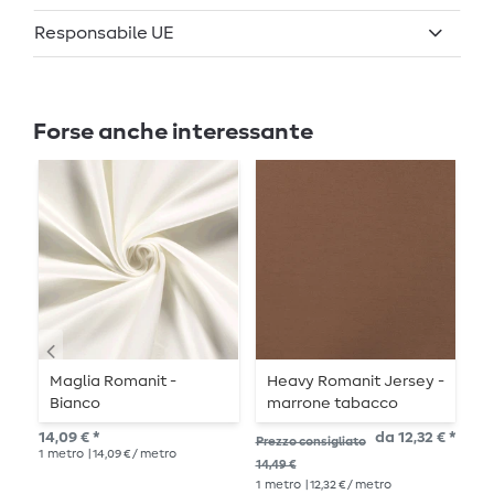
Responsabile UE
Forse anche interessante
-
Maglia Romanit -
Heavy Romanit Jersey -
J
Bianco
marrone tabacco
I
14,09 € *
da 12,32 € *
Prezzo consigliato
Pre
1
metro
| 14,09 € / metro
1
me
14,49 €
1
metro
| 12,32 € / metro