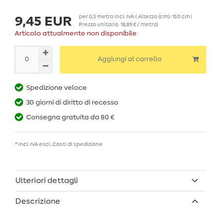
per
0,5
metro
incl. IVA
( Altezza (cm): 150 cm |
9,45 EUR
Prezzo unitario
18,89 € / metro
)
Articolo attualmente non disponibile
Aggiungi al carrello
Spedizione veloce
30 giorni di diritto di recesso
Consegna gratuita da 80 €
* incl. IVA escl.
Costi di spedizione
Ulteriori dettagli
Descrizione