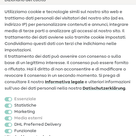
Dizionario del cucito
Nähanleitungen
Utilizziamo cookie e tecnologie simili sul nostro sito web e
trattiamo dati personali dei visitatori del nostro sito (ad es.
Assistenza e contatto
indirizzo IP) per personalizzare contenuti e annunci, integrare
media di terze parti o analizzare gli accessi al nostro sito. Il
Contatto
trattamento dei dati avviene solo tramite cookie impostati.
Condividiamo questi dati con terzi che indichiamo nelle
Informazioni sul nuovo proprietario
impostazioni.
Il trattamento dei dati può avvenire con consenso o sulla
FAQ
base di un legittimo interesse. Il consenso può essere fornito
Diritto di recesso
o rifiutato. Hai il diritto di non acconsentire e di modificare o
revocare il consenso in un secondo momento. Si prega di
Popolare
consultare il nostro
Informativa legale
e ulteriori informazioni
sull'uso dei dati personali nella nostra
Dati­schutz­erklärung
.
Tessuti
Essenziale
Accessori cucito
Statistiche
Marketing
Sale
Media esterni
DHL Preferred Delivery
Funzionale