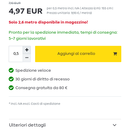
7,10 EUR
per
0,5
metro
incl. IVA
( Altezza (cm): 155 cm |
4,97 EUR
Prezzo unitario
9,93 € / metro
)
Solo 2,6 metro disponibile in magazzino!
Pronto per la spedizione immediata, tempi di consegna:
5–7 giorni lavorativi
Aggiungi al carrello
Spedizione veloce
30 giorni di diritto di recesso
Consegna gratuita da 80 €
* incl. IVA escl.
Costi di spedizione
Ulteriori dettagli