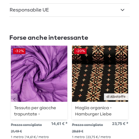
Responsabile UE
Forse anche interessante
-32%
-20%
-
di Albstoffe
Tessuto per giacche
Maglia organica -
J
trapuntate -
Hamburger Liebe
M
trapuntato doubleface
Evermore Flourish
C
14,61 € *
23,75 € *
Prezzo consigliato
Prezzo consigliato
Pre
viola gocciolina
Jacquard Nero
21,49 €
29,69 €
16,
1
metro
| 14,61 € / metro
1
metro
| 23,75 € / metro
1
me