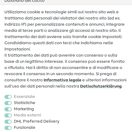
Dizionario del cucito
Nähanleitungen
Utilizziamo cookie e tecnologie simili sul nostro sito web e
trattiamo dati personali dei visitatori del nostro sito (ad es.
Assistenza e contatto
indirizzo IP) per personalizzare contenuti e annunci, integrare
media di terze parti o analizzare gli accessi al nostro sito. Il
Contatto
trattamento dei dati avviene solo tramite cookie impostati.
Condividiamo questi dati con terzi che indichiamo nelle
Informazioni sul nuovo proprietario
impostazioni.
Il trattamento dei dati può avvenire con consenso o sulla
FAQ
base di un legittimo interesse. Il consenso può essere fornito
Diritto di recesso
o rifiutato. Hai il diritto di non acconsentire e di modificare o
revocare il consenso in un secondo momento. Si prega di
Popolare
consultare il nostro
Informativa legale
e ulteriori informazioni
sull'uso dei dati personali nella nostra
Dati­schutz­erklärung
.
Tessuti
Essenziale
Accessori cucito
Statistiche
Marketing
Sale
Media esterni
DHL Preferred Delivery
Funzionale