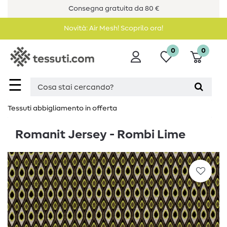
Consegna gratuita da 80 €
Novità: Air Mesh! Scoprilo ora!
0
0
☰
Tessuti abbigliamento in offerta
Romanit Jersey - Rombi Lime