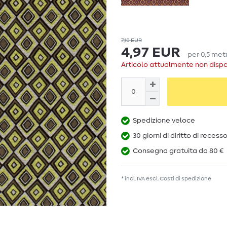
7,10 EUR
4,97 EUR
per
0,5
met
Articolo attualmente non dispo
Spedizione veloce
30 giorni di diritto di recess
Consegna gratuita da 80 €
* incl. IVA escl.
Costi di spedizione