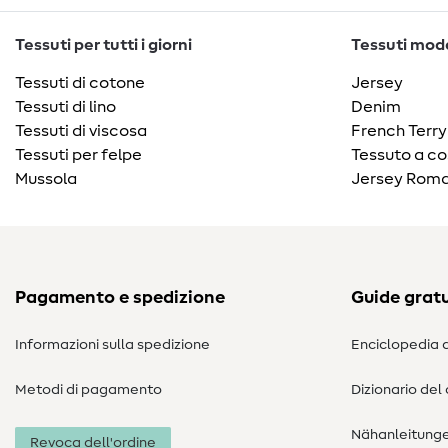
Tessuti per tutti i giorni
Tessuti moda
Tessuti di cotone
Jersey
Tessuti di lino
Denim
Tessuti di viscosa
French Terry
Tessuti per felpe
Tessuto a co
Mussola
Jersey Roma
Pagamento e spedizione
Guide gratu
Informazioni sulla spedizione
Enciclopedia d
Metodi di pagamento
Dizionario del
Nähanleitung
Revoca dell'ordine