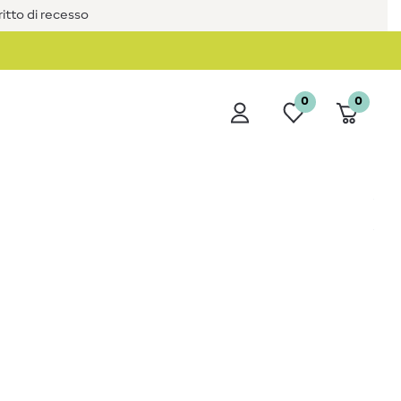
iritto di recesso
0
0