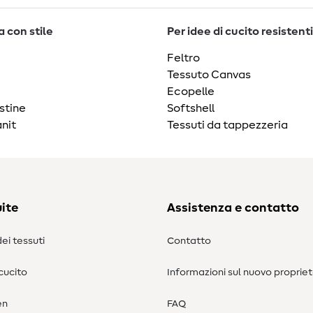
 con stile
Per idee di cucito resistenti
Feltro
Tessuto Canvas
Ecopelle
stine
Softshell
nit
Tessuti da tappezzeria
ite
Assistenza e contatto
ei tessuti
Contatto
 cucito
Informazioni sul nuovo propriet
en
FAQ