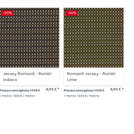
-30%
-30%
-
Jersey Romanit - Rombi
Romanit Jersey - Rombi
J
Indaco
Lime
S
D
9,93 € *
9,93 € *
Prezzo consigliato 14,19 €
Prezzo consigliato 14,19 €
Pre
1
metro
| 9,93 € / metro
1
metro
| 9,93 € / metro
1
me