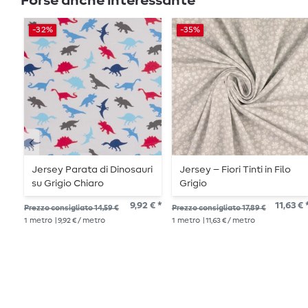
Forse anche interessante
-32%
-35%
Jersey Parata di Dinosauri
Jersey – Fiori Tinti in Filo
su Grigio Chiaro
Grigio
9,92 € *
11,63 € 
Prezzo consigliato 14,59 €
Prezzo consigliato 17,89 €
1
metro
| 9,92 € / metro
1
metro
| 11,63 € / metro