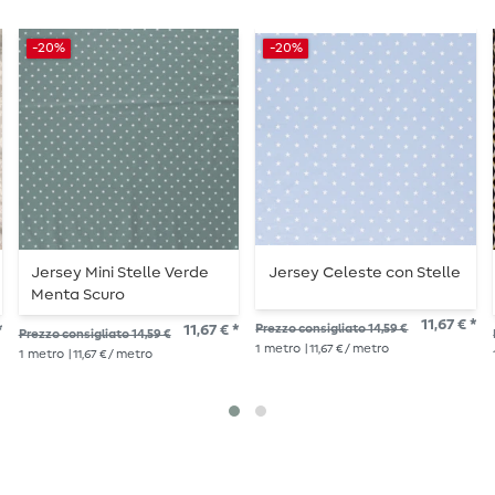
-20%
-20%
Jersey Mini Stelle Verde
Jersey Celeste con Stelle
Menta Scuro
11,67 € *
*
11,67 € *
Prezzo consigliato 14,59 €
Prezzo consigliato 14,59 €
1
metro
| 11,67 € / metro
1
metro
| 11,67 € / metro