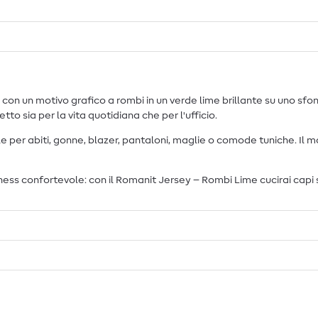
un motivo grafico a rombi in un verde lime brillante su uno sfondo 
o sia per la vita quotidiana che per l'ufficio.
ale per abiti, gonne, blazer, pantaloni, maglie o comode tuniche. Il
s confortevole: con il Romanit Jersey – Rombi Lime cucirai capi sti