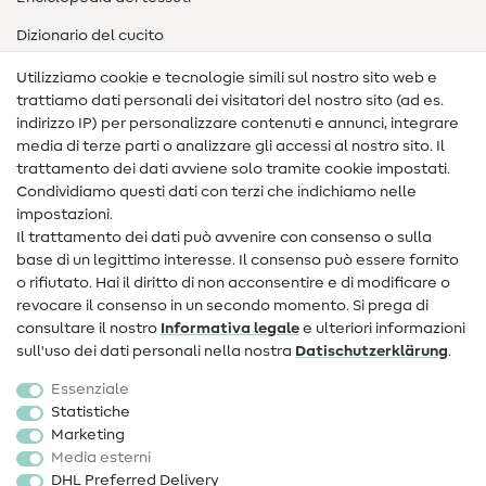
Dizionario del cucito
Nähanleitungen
Utilizziamo cookie e tecnologie simili sul nostro sito web e
trattiamo dati personali dei visitatori del nostro sito (ad es.
Assistenza e contatto
indirizzo IP) per personalizzare contenuti e annunci, integrare
media di terze parti o analizzare gli accessi al nostro sito. Il
Contatto
trattamento dei dati avviene solo tramite cookie impostati.
Condividiamo questi dati con terzi che indichiamo nelle
Informazioni sul nuovo proprietario
impostazioni.
Il trattamento dei dati può avvenire con consenso o sulla
FAQ
base di un legittimo interesse. Il consenso può essere fornito
Diritto di recesso
o rifiutato. Hai il diritto di non acconsentire e di modificare o
revocare il consenso in un secondo momento. Si prega di
Popolare
consultare il nostro
Informativa legale
e ulteriori informazioni
sull'uso dei dati personali nella nostra
Dati­schutz­erklärung
.
Tessuti
Essenziale
Accessori cucito
Statistiche
Marketing
Sale
Media esterni
DHL Preferred Delivery