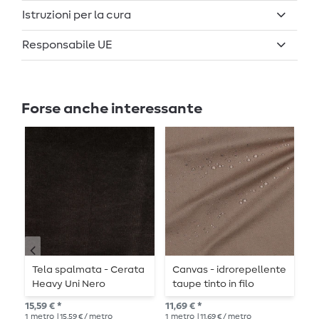
Istruzioni per la cura
Responsabile UE
Forse anche interessante
Tela spalmata - Cerata
Canvas - idrorepellente
C
Heavy Uni Nero
taupe tinto in filo
t
15,59 € *
11,69 € *
11,
1
metro
| 15,59 € / metro
1
metro
| 11,69 € / metro
1
me