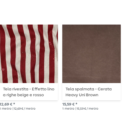
Tela rivestita - Effetto lino
Tela spalmata - Cerata
T
a righe beige e rosso
Heavy Uni Brown
S
A
12,69 € *
15,59 € *
10,
1
metro
| 12,69 € / metro
1
metro
| 15,59 € / metro
1
me