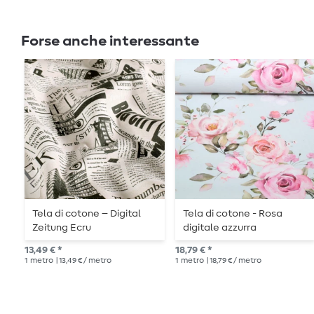
Forse anche interessante
Tela di cotone – Digital
Tela di cotone - Rosa
Zeitung Ecru
digitale azzurra
13,49 € *
18,79 € *
1
metro
| 13,49 € / metro
1
metro
| 18,79 € / metro