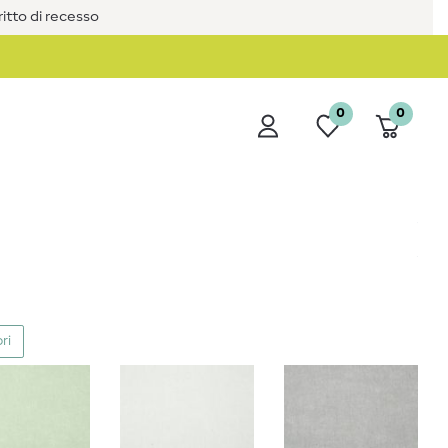
iritto di recesso
0
0
ri