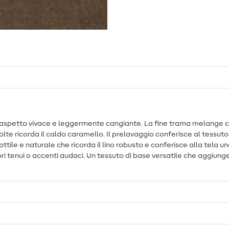
aspetto vivace e leggermente cangiante. La fine trama melange con
olte ricorda il caldo caramello. Il prelavaggio conferisce al tessu
ttile e naturale che ricorda il lino robusto e conferisce alla tela
i tenui o accenti audaci. Un tessuto di base versatile che aggiung