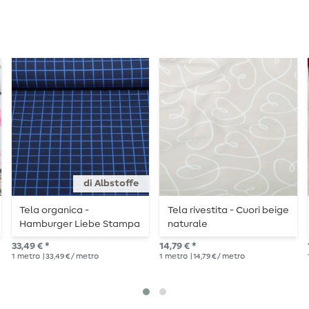
di Albstoffe
Tela organica -
Tela rivestita - Cuori beige
Hamburger Liebe Stampa
naturale
digitale Scarabei e insetti
33,49 € *
14,79 € *
Griglie Navy
1
metro
| 33,49 € / metro
1
metro
| 14,79 € / metro