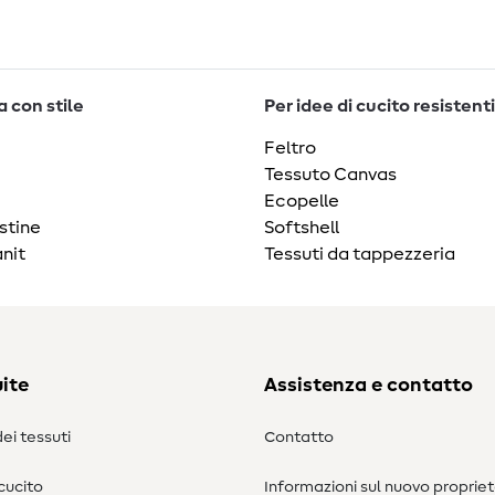
 con stile
Per idee di cucito resistenti
Feltro
Tessuto Canvas
Ecopelle
stine
Softshell
nit
Tessuti da tappezzeria
ite
Assistenza e contatto
ei tessuti
Contatto
 cucito
Informazioni sul nuovo propriet