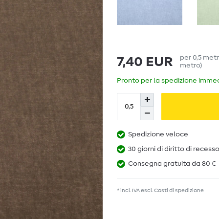
per
0,5
met
7,40 EUR
metro
)
Pronto per la spedizione immedi
Spedizione veloce
30 giorni di diritto di recess
Consegna gratuita da 80 €
* incl. IVA escl.
Costi di spedizione