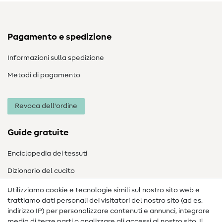
Pagamento e spedizione
Informazioni sulla spedizione
Metodi di pagamento
Revoca dell'ordine
Guide gratuite
Enciclopedia dei tessuti
Dizionario del cucito
Nähanleitungen
Utilizziamo cookie e tecnologie simili sul nostro sito web e
trattiamo dati personali dei visitatori del nostro sito (ad es.
Assistenza e contatto
indirizzo IP) per personalizzare contenuti e annunci, integrare
media di terze parti o analizzare gli accessi al nostro sito. Il