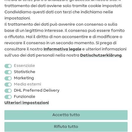
Contatto
trattamento dei dati avviene solo tramite cookie impostati.
Condividiamo questi dati con terzi che indichiamo nelle
Informazioni sul nuovo proprietario
impostazioni.
Il trattamento dei dati può avvenire con consenso o sulla
FAQ
base di un legittimo interesse. Il consenso può essere fornito
Diritto di recesso
o rifiutato. Hai il diritto di non acconsentire e di modificare o
revocare il consenso in un secondo momento. Si prega di
Popolare
consultare il nostro
Informativa legale
e ulteriori informazioni
sull'uso dei dati personali nella nostra
Dati­schutz­erklärung
.
Tessuti
Essenziale
Accessori cucito
Statistiche
Marketing
Sale
Media esterni
DHL Preferred Delivery
Funzionale
Ulteriori impostazioni
Accetta tutto
Informazioni legali
Privacy
Condizioni generali
Diritto di recesso
Rifiuta tutto