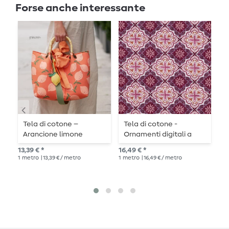
Forse anche interessante
-
Tela di cotone –
Tela di cotone -
C
Arancione limone
Ornamenti digitali a
e
fiammifero Bianco
13,39 € *
16,49 € *
Pre
Viola
1
metro
| 13,39 € / metro
1
metro
| 16,49 € / metro
10,
1
me