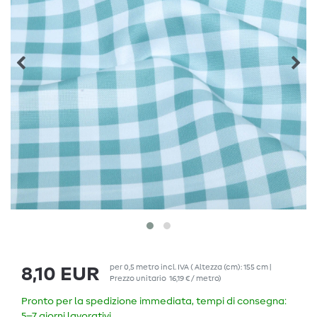
per
0,5
metro
incl. IVA
( Altezza (cm): 155 cm |
8,10 EUR
Prezzo unitario
16,19 € / metro
)
Pronto per la spedizione immediata, tempi di consegna:
5–7 giorni lavorativi