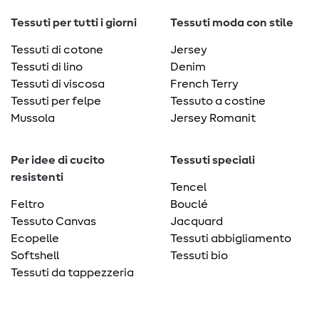
Tessuti per tutti i giorni
Tessuti moda con stile
Tessuti di cotone
Jersey
Tessuti di lino
Denim
Tessuti di viscosa
French Terry
Tessuti per felpe
Tessuto a costine
Mussola
Jersey Romanit
Per idee di cucito
Tessuti speciali
resistenti
Tencel
Feltro
Bouclé
Tessuto Canvas
Jacquard
Ecopelle
Tessuti abbigliamento
Softshell
Tessuti bio
Tessuti da tappezzeria