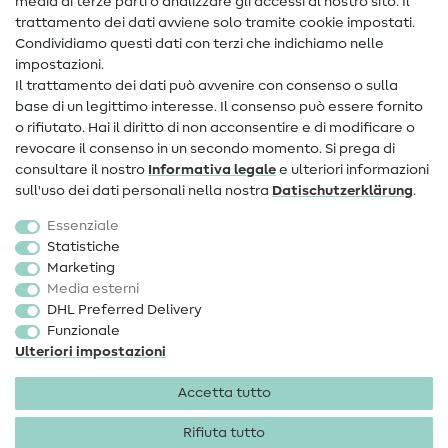
media di terze parti o analizzare gli accessi al nostro sito. Il
Contatto
trattamento dei dati avviene solo tramite cookie impostati.
Condividiamo questi dati con terzi che indichiamo nelle
Informazioni sul nuovo proprietario
impostazioni.
Il trattamento dei dati può avvenire con consenso o sulla
FAQ
base di un legittimo interesse. Il consenso può essere fornito
Diritto di recesso
o rifiutato. Hai il diritto di non acconsentire e di modificare o
revocare il consenso in un secondo momento. Si prega di
Popolare
consultare il nostro
Informativa legale
e ulteriori informazioni
sull'uso dei dati personali nella nostra
Dati­schutz­erklärung
.
Tessuti
Essenziale
Accessori cucito
Statistiche
Marketing
Sale
Media esterni
DHL Preferred Delivery
Funzionale
Ulteriori impostazioni
Accetta tutto
Informazioni legali
Privacy
Condizioni generali
Diritto di recesso
Rifiuta tutto