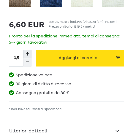
per
0,5
metro
incl. IVA
( Altezza (cm): 145 cm |
6,60 EUR
Prezzo unitario
13,19 € / metro
)
Pronto per la spedizione immediata, tempi di consegna:
5–7 giorni lavorativi
Aggiungi al carrello
Spedizione veloce
30 giorni di diritto di recesso
Consegna gratuita da 80 €
* incl. IVA escl.
Costi di spedizione
Ulteriori dettagli