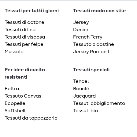
Tessuti per tutti i giorni
Tessuti moda con stile
Tessuti di cotone
Jersey
Tessuti di lino
Denim
Tessuti di viscosa
French Terry
Tessuti per felpe
Tessuto a costine
Mussola
Jersey Romanit
Per idee di cucito
Tessuti speciali
resistenti
Tencel
Feltro
Bouclé
Tessuto Canvas
Jacquard
Ecopelle
Tessuti abbigliamento
Softshell
Tessuti bio
Tessuti da tappezzeria