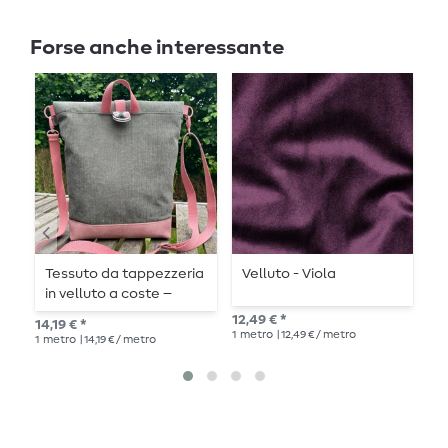
Forse anche interessante
Tessuto da tappezzeria
Velluto - Viola
S
in velluto a coste –
c
verde abete
12,49 € *
14,19 € *
16,
1
metro
| 12,49 € / metro
1
metro
| 14,19 € / metro
1
me